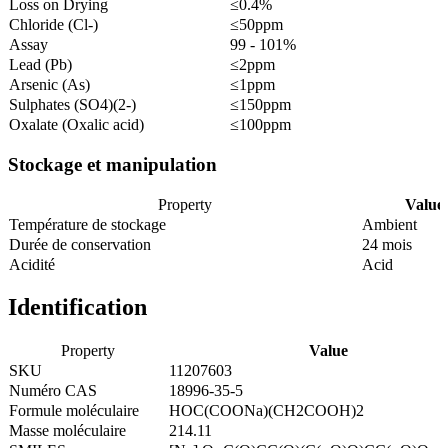
Loss on Drying
≤0.4%
Chloride (Cl-)
≤50ppm
Assay
99 - 101%
Lead (Pb)
≤2ppm
Arsenic (As)
≤1ppm
Sulphates (SO4)(2-)
≤150ppm
Oxalate (Oxalic acid)
≤100ppm
Stockage et manipulation
Property
Value
Température de stockage
Ambient
Durée de conservation
24 mois
Acidité
Acid
Identification
Property
Value
SKU
11207603
Numéro CAS
18996-35-5
Formule moléculaire
HOC(COONa)(CH2COOH)2
Masse moléculaire
214.11