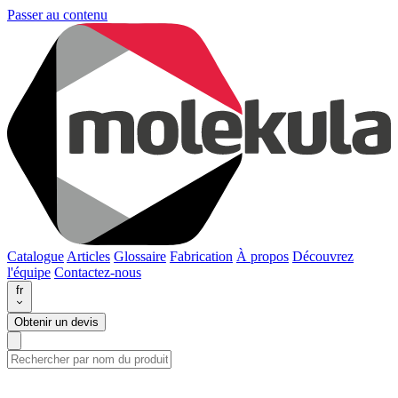
Passer au contenu
Catalogue
Articles
Glossaire
Fabrication
À propos
Découvrez
l'équipe
Contactez-nous
fr
Obtenir un devis