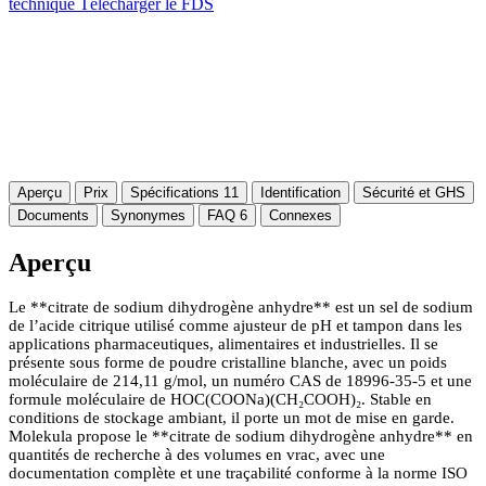
technique
Télécharger le FDS
Aperçu
Prix
Spécifications
11
Identification
Sécurité et GHS
Documents
Synonymes
FAQ
6
Connexes
Aperçu
Le **citrate de sodium dihydrogène anhydre** est un sel de sodium
de l’acide citrique utilisé comme ajusteur de pH et tampon dans les
applications pharmaceutiques, alimentaires et industrielles. Il se
présente sous forme de poudre cristalline blanche, avec un poids
moléculaire de 214,11 g/mol, un numéro CAS de 18996-35-5 et une
formule moléculaire de HOC(COONa)(CH₂COOH)₂. Stable en
conditions de stockage ambiant, il porte un mot de mise en garde.
Molekula propose le **citrate de sodium dihydrogène anhydre** en
quantités de recherche à des volumes en vrac, avec une
documentation complète et une traçabilité conforme à la norme ISO