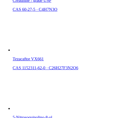
Créatinine - grade USP
CAS 60-27-5
·
C4H7N3O
Tezacaftor VX661
CAS 1152311-62-0
·
C26H27F3N2O6
5-Nitrosoquinolino-8-ol