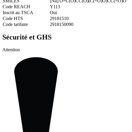
SMILES
[Na].O=C(O)CC(O)(C(=O)O)CC(=O)O
Code REACH
Y113
Inscrit au TSCA
Oui
Code HTS
29181510
Code tarifaire
2918150090
Sécurité et GHS
Attention