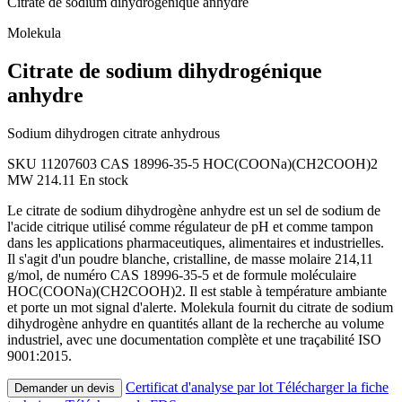
Citrate de sodium dihydrogénique anhydre
Molekula
Citrate de sodium dihydrogénique
anhydre
Sodium dihydrogen citrate anhydrous
SKU 11207603
CAS 18996-35-5
HOC(COONa)(CH2COOH)2
MW 214.11
En stock
Le citrate de sodium dihydrogène anhydre est un sel de sodium de
l'acide citrique utilisé comme régulateur de pH et comme tampon
dans les applications pharmaceutiques, alimentaires et industrielles.
Il s'agit d'un poudre blanche, cristalline, de masse molaire 214,11
g/mol, de numéro CAS 18996-35-5 et de formule moléculaire
HOC(COONa)(CH2COOH)2. Il est stable à température ambiante
et porte un mot signal d'alerte. Molekula fournit du citrate de sodium
dihydrogène anhydre en quantités allant de la recherche au volume
industriel, avec une documentation complète et une traçabilité ISO
9001:2015.
Certificat d'analyse par lot
Télécharger la fiche
Demander un devis