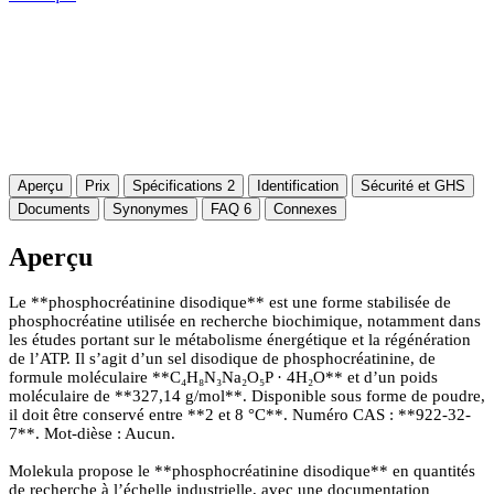
Aperçu
Prix
Spécifications
2
Identification
Sécurité et GHS
Documents
Synonymes
FAQ
6
Connexes
Aperçu
Le **phosphocréatinine disodique** est une forme stabilisée de
phosphocréatine utilisée en recherche biochimique, notamment dans
les études portant sur le métabolisme énergétique et la régénération
de l’ATP. Il s’agit d’un sel disodique de phosphocréatinine, de
formule moléculaire **C₄H₈N₃Na₂O₅P · 4H₂O** et d’un poids
moléculaire de **327,14 g/mol**. Disponible sous forme de poudre,
il doit être conservé entre **2 et 8 °C**. Numéro CAS : **922-32-
7**. Mot-dièse : Aucun.
Molekula propose le **phosphocréatinine disodique** en quantités
de recherche à l’échelle industrielle, avec une documentation