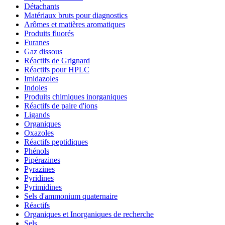
Détachants
Matériaux bruts pour diagnostics
Arômes et matières aromatiques
Produits fluorés
Furanes
Gaz dissous
Réactifs de Grignard
Réactifs pour HPLC
Imidazoles
Indoles
Produits chimiques inorganiques
Réactifs de paire d'ions
Ligands
Organiques
Oxazoles
Réactifs peptidiques
Phénols
Pipérazines
Pyrazines
Pyridines
Pyrimidines
Sels d'ammonium quaternaire
Réactifs
Organiques et Inorganiques de recherche
Sels