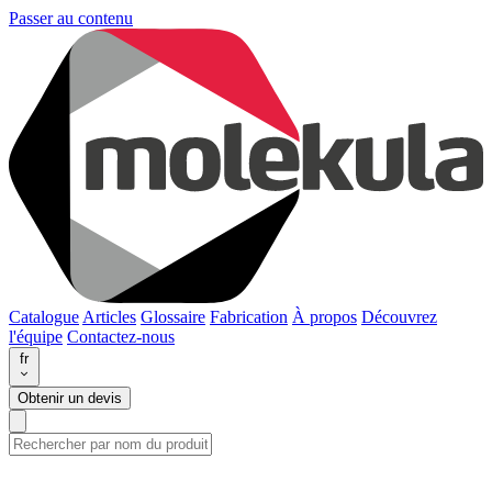
Passer au contenu
Catalogue
Articles
Glossaire
Fabrication
À propos
Découvrez
l'équipe
Contactez-nous
fr
Obtenir un devis