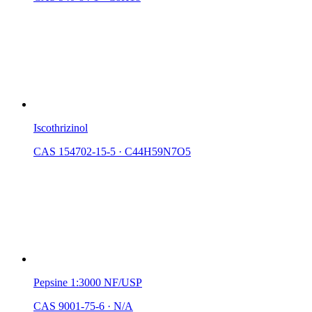
Iscothrizinol
CAS 154702-15-5
·
C44H59N7O5
Pepsine 1:3000 NF/USP
CAS 9001-75-6
·
N/A