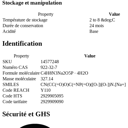
Stockage et manipulation
Property
Value
Température de stockage
2 to 8 &deg;C
Durée de conservation
24 mois
Acidité
Base
Identification
Property
Value
SKU
14577248
Numéro CAS
922-32-7
Formule moléculaire
C4H8N3Na2O5P · 4H2O
Masse moléculaire
327.14
SMILES
CN(CC(=O)O)C(=NP(=O)([O-])[O-])N.[Na+].
Code REACH
Y110
Code HTS
2929905095
Code tarifaire
2929909090
Sécurité et GHS