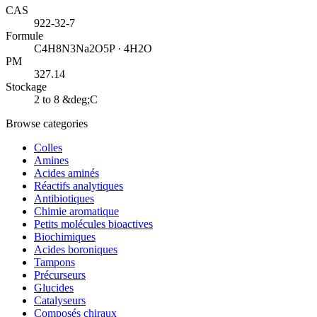
CAS
922-32-7
Formule
C4H8N3Na2O5P · 4H2O
PM
327.14
Stockage
2 to 8 &deg;C
Browse categories
Colles
Amines
Acides aminés
Réactifs analytiques
Antibiotiques
Chimie aromatique
Petits molécules bioactives
Biochimiques
Acides boroniques
Tampons
Précurseurs
Glucides
Catalyseurs
Composés chiraux