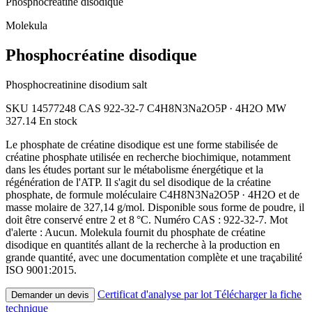
Phosphocréatine disodique
Molekula
Phosphocréatine disodique
Phosphocreatinine disodium salt
SKU 14577248
CAS 922-32-7
C4H8N3Na2O5P · 4H2O
MW
327.14
En stock
Le phosphate de créatine disodique est une forme stabilisée de
créatine phosphate utilisée en recherche biochimique, notamment
dans les études portant sur le métabolisme énergétique et la
régénération de l'ATP. Il s'agit du sel disodique de la créatine
phosphate, de formule moléculaire C4H8N3Na2O5P · 4H2O et de
masse molaire de 327,14 g/mol. Disponible sous forme de poudre, il
doit être conservé entre 2 et 8 °C. Numéro CAS : 922-32-7. Mot
d'alerte : Aucun. Molekula fournit du phosphate de créatine
disodique en quantités allant de la recherche à la production en
grande quantité, avec une documentation complète et une traçabilité
ISO 9001:2015.
Certificat d'analyse par lot
Télécharger la fiche
Demander un devis
technique