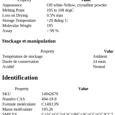
Appearance
Off white-Yellow, crystalline powder
Melting Point
105 to 108 degC
Loss on Drying
0.5% max
Storage Temperature
+20 &deg; C
Molecular Weight
195
Assay
> 99 %
Stockage et manipulation
Property
Value
Température de stockage
Ambient
Durée de conservation
24 mois
Acidité
Neutral
Identification
Property
Value
SKU
14942679
Numéro CAS
494-19-9
Formule moléculaire
C14H13N
Masse moléculaire
195.26
SMILES
C=1C=CC2=C(C1)NC=3C=CC=CC3CC2