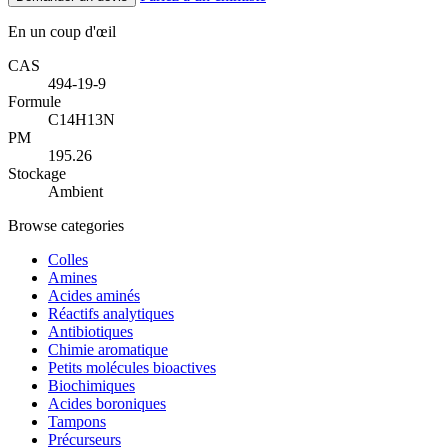
En un coup d'œil
CAS
494-19-9
Formule
C14H13N
PM
195.26
Stockage
Ambient
Browse categories
Colles
Amines
Acides aminés
Réactifs analytiques
Antibiotiques
Chimie aromatique
Petits molécules bioactives
Biochimiques
Acides boroniques
Tampons
Précurseurs