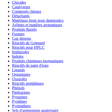
Glucides
Catalyseurs
Composés chiraux
Détachants
Matériaux bruts pour diagnostics
Arômes et matières aromatiques
Produits fluorés
Furanes
Gaz dissous
Réactifs de Grignard
Réactifs pour HPLC
Imidazoles
Indoles
Produits chimiques inorganiques
Réactifs de paire d'ions
Ligands
Organiques
Oxazoles
Réactifs peptidiques
Phénols
Pipérazines
Pyrazines
Pyridines
Pyrimidines
Sels d'ammonium quaternaire