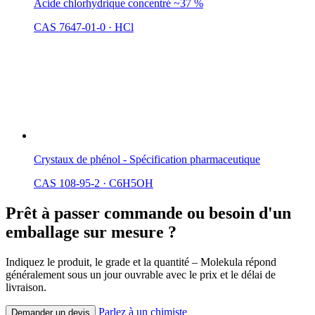
Acide chlorhydrique concentré ~37 %
CAS 7647-01-0
·
HCl
Crystaux de phénol - Spécification pharmaceutique
CAS 108-95-2
·
C6H5OH
Prêt à passer commande ou besoin d'un
emballage sur mesure ?
Indiquez le produit, le grade et la quantité – Molekula répond
généralement sous un jour ouvrable avec le prix et le délai de
livraison.
Parlez à un chimiste
Demander un devis