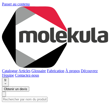
Passer au contenu
Catalogue
Articles
Glossaire
Fabrication
À propos
Découvrez
l'équipe
Contactez-nous
fr
Obtenir un devis