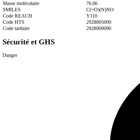
Masse moléculaire
76.06
SMILES
C(=O)(N)NO
Code REACH
Y110
Code HTS
2928005000
Code tarifaire
2928009090
Sécurité et GHS
Danger