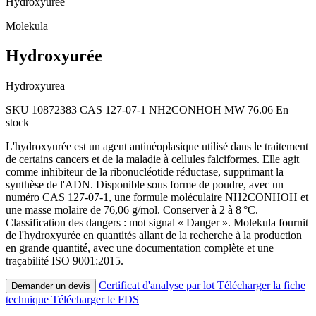
Hydroxyurée
Molekula
Hydroxyurée
Hydroxyurea
SKU 10872383
CAS 127-07-1
NH2CONHOH
MW 76.06
En
stock
L'hydroxyurée est un agent antinéoplasique utilisé dans le traitement
de certains cancers et de la maladie à cellules falciformes. Elle agit
comme inhibiteur de la ribonucléotide réductase, supprimant la
synthèse de l'ADN. Disponible sous forme de poudre, avec un
numéro CAS 127-07-1, une formule moléculaire NH2CONHOH et
une masse molaire de 76,06 g/mol. Conserver à 2 à 8 °C.
Classification des dangers : mot signal « Danger ». Molekula fournit
de l'hydroxyurée en quantités allant de la recherche à la production
en grande quantité, avec une documentation complète et une
traçabilité ISO 9001:2015.
Certificat d'analyse par lot
Télécharger la fiche
Demander un devis
technique
Télécharger le FDS