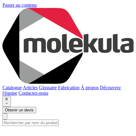
Passer au contenu
Catalogue
Articles
Glossaire
Fabrication
À propos
Découvrez
l'équipe
Contactez-nous
fr
Obtenir un devis