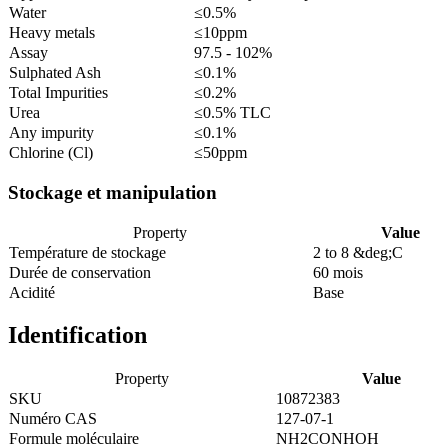
Water
≤0.5%
Heavy metals
≤10ppm
Assay
97.5 - 102%
Sulphated Ash
≤0.1%
Total Impurities
≤0.2%
Urea
≤0.5% TLC
Any impurity
≤0.1%
Chlorine (Cl)
≤50ppm
Stockage et manipulation
Property
Value
Température de stockage
2 to 8 &deg;C
Durée de conservation
60 mois
Acidité
Base
Identification
Property
Value
SKU
10872383
Numéro CAS
127-07-1
Formule moléculaire
NH2CONHOH