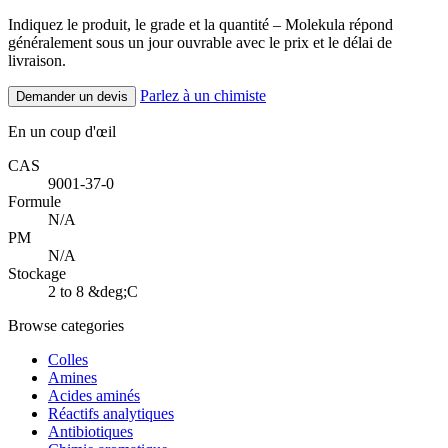
Indiquez le produit, le grade et la quantité – Molekula répond
généralement sous un jour ouvrable avec le prix et le délai de
livraison.
Parlez à un chimiste
Demander un devis
En un coup d'œil
CAS
9001-37-0
Formule
N/A
PM
N/A
Stockage
2 to 8 &deg;C
Browse categories
Colles
Amines
Acides aminés
Réactifs analytiques
Antibiotiques