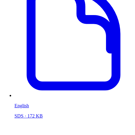
English
SDS
· 172 KB