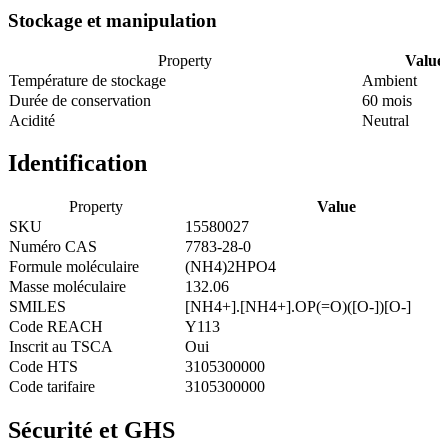
Stockage et manipulation
Property
Value
Température de stockage
Ambient
Durée de conservation
60 mois
Acidité
Neutral
Identification
Property
Value
SKU
15580027
Numéro CAS
7783-28-0
Formule moléculaire
(NH4)2HPO4
Masse moléculaire
132.06
SMILES
[NH4+].[NH4+].OP(=O)([O-])[O-]
Code REACH
Y113
Inscrit au TSCA
Oui
Code HTS
3105300000
Code tarifaire
3105300000
Sécurité et GHS