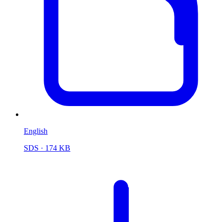
English
SDS
· 174 KB