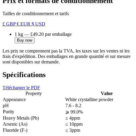
Prix et formats de conditionnement
Tailles de conditionnement et tarifs
£ GBP
€ EUR
$ USD
1 kg
—
£49.20
par emballage
Buy now
Les prix ne comprennent pas la TVA, les taxes sur les ventes ni les
frais d'expédition. Des emballages en grande quantité et sur mesure
sont disponibles sur demande.
Spécifications
Télécharger le PDF
Property
Value
Appearance
White crystalline powder
pH
7.6 - 8.2
Purity
⩾ 99.0%
Heavy Metals (Pb)
≤ 4ppm
Arsenic (As)
≤ 10ppm
Fluoride (F-)
≤ 3ppm