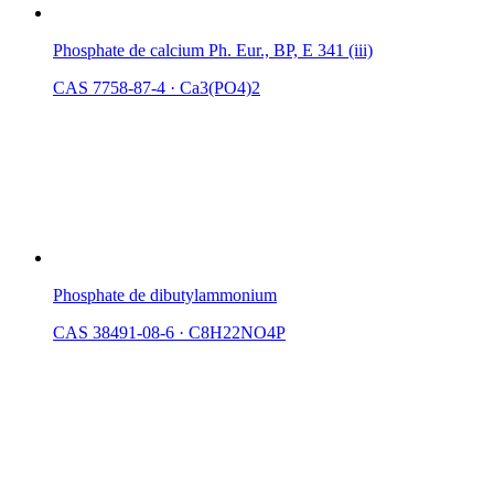
Phosphate de calcium Ph. Eur., BP, E 341 (iii)
CAS 7758-87-4
·
Ca3(PO4)2
Phosphate de dibutylammonium
CAS 38491-08-6
·
C8H22NO4P