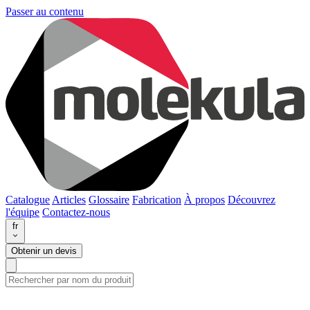
Passer au contenu
Catalogue
Articles
Glossaire
Fabrication
À propos
Découvrez
l'équipe
Contactez-nous
fr
Obtenir un devis