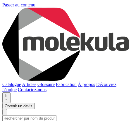
Passer au contenu
Catalogue
Articles
Glossaire
Fabrication
À propos
Découvrez
l'équipe
Contactez-nous
fr
Obtenir un devis