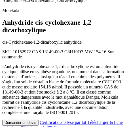
Anhydride cis-cyclohexane-1,2-dicarboxylique
Molekula
Anhydride cis-cyclohexane-1,2-
dicarboxylique
cis-Cyclohexane-1,2-dicarboxylic anhydride
SKU 10152972
CAS 13149-00-3
C8H10O3
MW 154.16
Sur
commande
L'anhydride cis-cyclohexane-1,2-dicarboxylique est un anhydride
cyclique utilisé en synthèse organique, notamment dans la formation
d'esters et d'amides, ainsi qu'un réactif en chimie des polymères. Il
s'agit d'un solide cristallin blanc de formule moléculaire C8H10O3
et de masse molaire 154,16 g/mol. Il possède un numéro CAS de
13149-00-3 et doit être stocké à 2 à 8 °C. Il est classé comme
substance dangereuse avec le mot signalétique Danger. Molekula
fournit de l'anhydride cis-cyclohexane-1,2-dicarboxylique de la
recherche à la quantité industrielle, avec une documentation
complète et une traçabilité ISO 9001:2015.
Certificat d'analyse par lot
Télécharger la fiche
Demander un devis