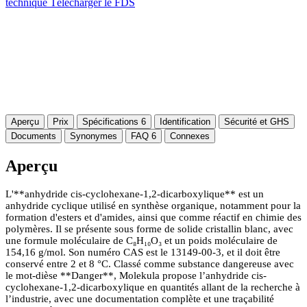
technique
Télécharger le FDS
Aperçu
Prix
Spécifications
6
Identification
Sécurité et GHS
Documents
Synonymes
FAQ
6
Connexes
Aperçu
L'**anhydride cis-cyclohexane-1,2-dicarboxylique** est un
anhydride cyclique utilisé en synthèse organique, notamment pour la
formation d'esters et d'amides, ainsi que comme réactif en chimie des
polymères. Il se présente sous forme de solide cristallin blanc, avec
une formule moléculaire de C₈H₁₀O₃ et un poids moléculaire de
154,16 g/mol. Son numéro CAS est le 13149-00-3, et il doit être
conservé entre 2 et 8 °C. Classé comme substance dangereuse avec
le mot-dièse **Danger**, Molekula propose l’anhydride cis-
cyclohexane-1,2-dicarboxylique en quantités allant de la recherche à
l’industrie, avec une documentation complète et une traçabilité