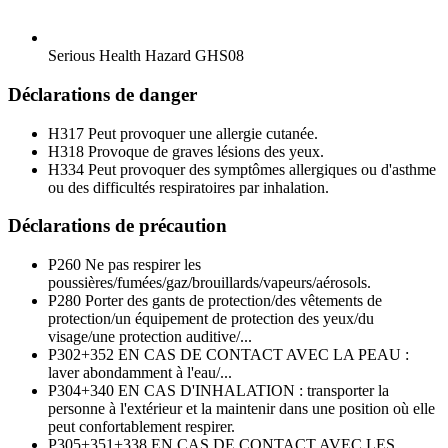
Serious Health Hazard
GHS08
Déclarations de danger
H317
Peut provoquer une allergie cutanée.
H318
Provoque de graves lésions des yeux.
H334
Peut provoquer des symptômes allergiques ou d'asthme
ou des difficultés respiratoires par inhalation.
Déclarations de précaution
P260
Ne pas respirer les
poussières/fumées/gaz/brouillards/vapeurs/aérosols.
P280
Porter des gants de protection/des vêtements de
protection/un équipement de protection des yeux/du
visage/une protection auditive/...
P302+352
EN CAS DE CONTACT AVEC LA PEAU :
laver abondamment à l'eau/...
P304+340
EN CAS D'INHALATION : transporter la
personne à l'extérieur et la maintenir dans une position où elle
peut confortablement respirer.
P305+351+338
EN CAS DE CONTACT AVEC LES