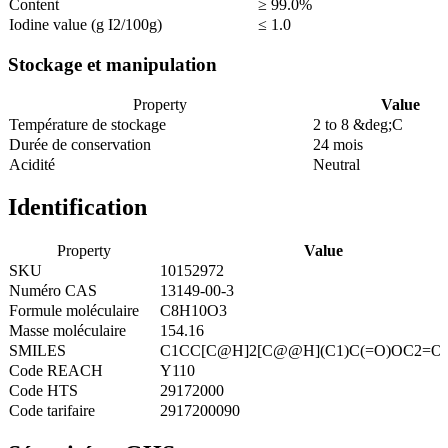
Content
≥ 99.0%
Iodine value (g I2/100g)
≤ 1.0
Stockage et manipulation
Property
Value
Température de stockage
2 to 8 &deg;C
Durée de conservation
24 mois
Acidité
Neutral
Identification
Property
Value
SKU
10152972
Numéro CAS
13149-00-3
Formule moléculaire
C8H10O3
Masse moléculaire
154.16
SMILES
C1CC[C@H]2[C@@H](C1)C(=O)OC2=O
Code REACH
Y110
Code HTS
29172000
Code tarifaire
2917200090