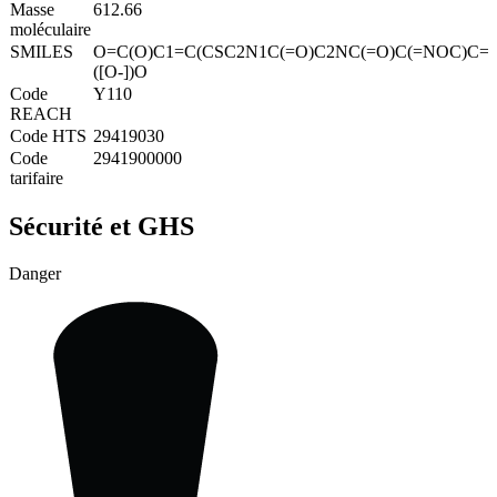
Masse
612.66
moléculaire
SMILES
O=C(O)C1=C(CSC2N1C(=O)C2NC(=O)C(=NOC)C=3
([O-])O
Code
Y110
REACH
Code HTS
29419030
Code
2941900000
tarifaire
Sécurité et GHS
Danger