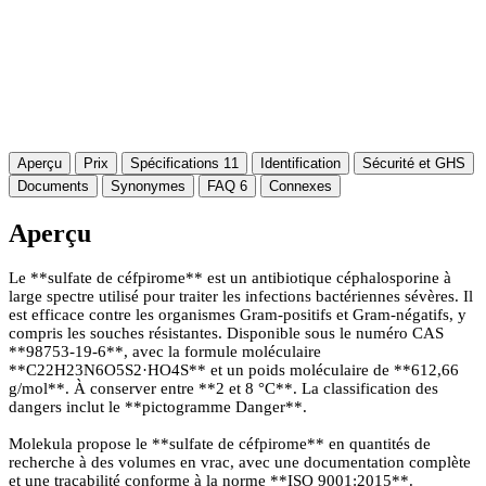
Aperçu
Prix
Spécifications
11
Identification
Sécurité et GHS
Documents
Synonymes
FAQ
6
Connexes
Aperçu
Le **sulfate de céfpirome** est un antibiotique céphalosporine à
large spectre utilisé pour traiter les infections bactériennes sévères. Il
est efficace contre les organismes Gram-positifs et Gram-négatifs, y
compris les souches résistantes. Disponible sous le numéro CAS
**98753-19-6**, avec la formule moléculaire
**C22H23N6O5S2·HO4S** et un poids moléculaire de **612,66
g/mol**. À conserver entre **2 et 8 °C**. La classification des
dangers inclut le **pictogramme Danger**.
Molekula propose le **sulfate de céfpirome** en quantités de
recherche à des volumes en vrac, avec une documentation complète
et une traçabilité conforme à la norme **ISO 9001:2015**.