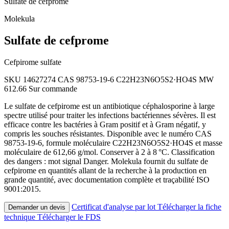
Sulfate de cefprome
Molekula
Sulfate de cefprome
Cefpirome sulfate
SKU 14627274
CAS 98753-19-6
C22H23N6O5S2·HO4S
MW
612.66
Sur commande
Le sulfate de cefpirome est un antibiotique céphalosporine à large
spectre utilisé pour traiter les infections bactériennes sévères. Il est
efficace contre les bactéries à Gram positif et à Gram négatif, y
compris les souches résistantes. Disponible avec le numéro CAS
98753-19-6, formule moléculaire C22H23N6O5S2·HO4S et masse
moléculaire de 612,66 g/mol. Conserver à 2 à 8 °C. Classification
des dangers : mot signal Danger. Molekula fournit du sulfate de
cefpirome en quantités allant de la recherche à la production en
grande quantité, avec documentation complète et traçabilité ISO
9001:2015.
Certificat d'analyse par lot
Télécharger la fiche
Demander un devis
technique
Télécharger le FDS