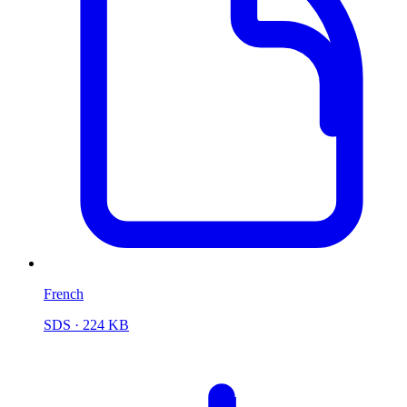
French
SDS
· 224 KB