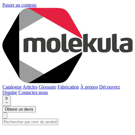
Passer au contenu
Catalogue
Articles
Glossaire
Fabrication
À propos
Découvrez
l'équipe
Contactez-nous
fr
Obtenir un devis