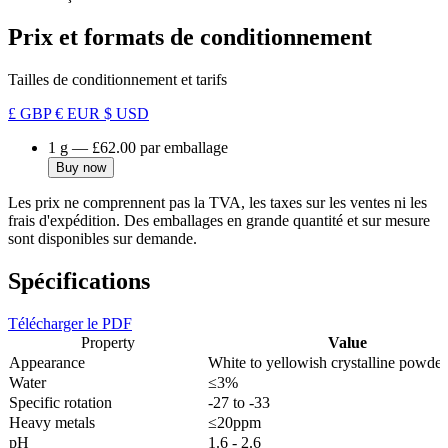
Prix et formats de conditionnement
Tailles de conditionnement et tarifs
£ GBP
€ EUR
$ USD
1 g
—
£62.00
par emballage
Buy now
Les prix ne comprennent pas la TVA, les taxes sur les ventes ni les
frais d'expédition. Des emballages en grande quantité et sur mesure
sont disponibles sur demande.
Spécifications
Télécharger le PDF
Property
Value
Appearance
White to yellowish crystalline powder
Water
≤3%
Specific rotation
-27 to -33
Heavy metals
≤20ppm
pH
1.6 - 2.6