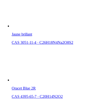
Jaune brillant
CAS 3051-11-4
·
C26H18N4Na2O8S2
Oracet Blue 2R
CAS 4395-65-7
·
C20H14N2O2