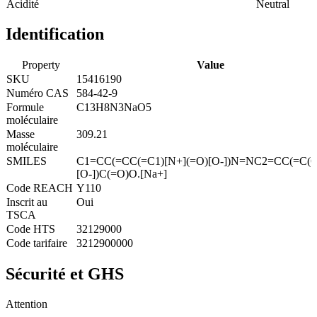
Acidité
Neutral
Identification
Property
Value
SKU
15416190
Numéro CAS
584-42-9
Formule
C13H8N3NaO5
moléculaire
Masse
309.21
moléculaire
SMILES
C1=CC(=CC(=C1)[N+](=O)[O-])N=NC2=CC(=C(
[O-])C(=O)O.[Na+]
Code REACH
Y110
Inscrit au
Oui
TSCA
Code HTS
32129000
Code tarifaire
3212900000
Sécurité et GHS
Attention