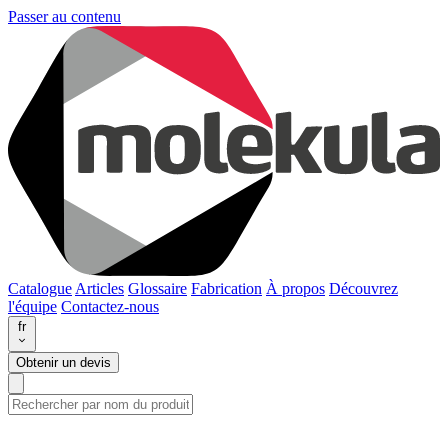
Passer au contenu
Catalogue
Articles
Glossaire
Fabrication
À propos
Découvrez
l'équipe
Contactez-nous
fr
Obtenir un devis