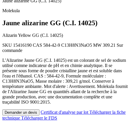
Jaune alizarine GG (C.I. 14025)
Molekula
Jaune alizarine GG (C.I. 14025)
Alizarin Yellow GG (C.I. 14025)
SKU 15416190
CAS 584-42-9
C13H8N3NaO5
MW 309.21
Sur
commande
L'Alizarine Jaune GG (C.I. 14025) est un colorant de sel de sodium
utilisé comme indicateur de pH et en chimie analytique. Il se
présente sous forme de poudre cristalline jaune et est soluble dans
l'eau et l'éthanol. CAS : 584-42-9, Formule moléculaire :
C13H8N3NaO5, Masse molaire : 309,21 g/mol. Conserver à
température ambiante. Mot d'alerte : Avertissement. Molekula fournit
de l'Alizarine Jaune GG en quantités allant de la recherche à la
grande production, avec une documentation complète et une
traçabilité ISO 9001:2015.
Certificat d'analyse par lot
Télécharger la fiche
Demander un devis
technique
Télécharger le FDS