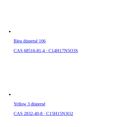
Bleu dispersé 106
CAS 68516-81-4
·
C14H17N5O3S
Yellow 3 dispersé
CAS 2832-40-8
·
C15H15N3O2