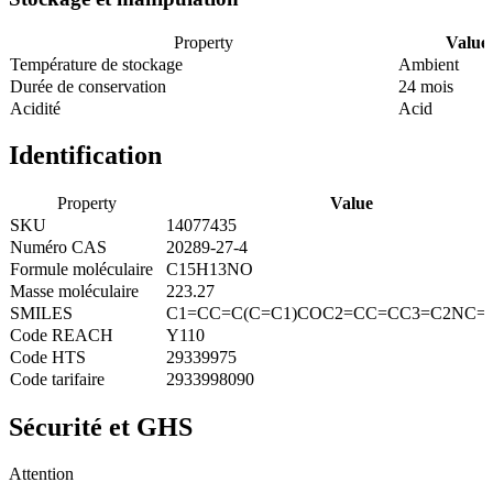
Property
Value
Température de stockage
Ambient
Durée de conservation
24 mois
Acidité
Acid
Identification
Property
Value
SKU
14077435
Numéro CAS
20289-27-4
Formule moléculaire
C15H13NO
Masse moléculaire
223.27
SMILES
C1=CC=C(C=C1)COC2=CC=CC3=C2NC=
Code REACH
Y110
Code HTS
29339975
Code tarifaire
2933998090
Sécurité et GHS
Attention