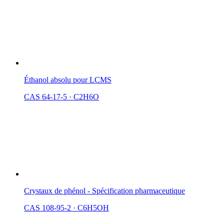
Éthanol absolu pour LCMS
CAS 64-17-5
·
C2H6O
Crystaux de phénol - Spécification pharmaceutique
CAS 108-95-2
·
C6H5OH