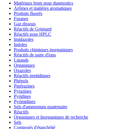
Matériaux bruts pour diagnostics
Arômes et matières aromatiques
Produits fluorés
Furanes
Gaz dissous
Réactifs de Grignard
Réactifs pour HPLC
Imidazoles
Indoles
Produits chimiques inorganiques
Réactifs de paire d'ions
Ligands
Organiques
Oxazoles
Réactifs peptidiques
Phénols
Pipérazines
Pyrazines
Pyridines
Pyrimidines
Sels d'ammonium quaternaire
Réactifs
Organiques et Inorganiques de recherche
Sels
Composés d'étanchéité