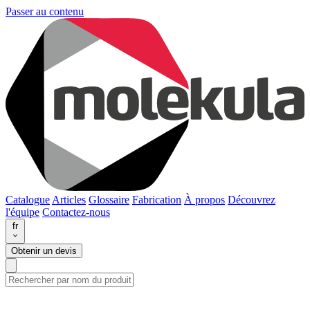
Passer au contenu
Catalogue
Articles
Glossaire
Fabrication
À propos
Découvrez
l'équipe
Contactez-nous
fr
Obtenir un devis