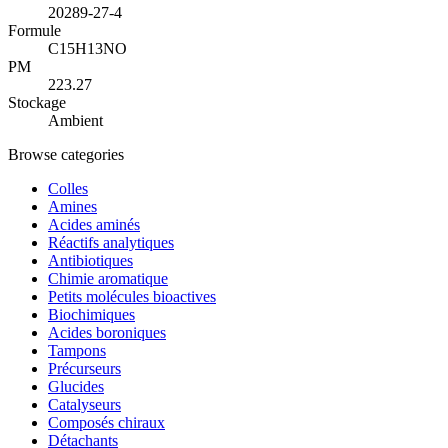
20289-27-4
Formule
C15H13NO
PM
223.27
Stockage
Ambient
Browse categories
Colles
Amines
Acides aminés
Réactifs analytiques
Antibiotiques
Chimie aromatique
Petits molécules bioactives
Biochimiques
Acides boroniques
Tampons
Précurseurs
Glucides
Catalyseurs
Composés chiraux
Détachants