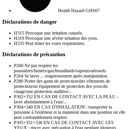
Health Hazard
GHS07
Déclarations de danger
H315
Provoque une irritation cutanée.
H319
Provoque une sévère irritation des yeux.
H335
Peut irriter les voies respiratoires.
Déclarations de précaution
P260
Ne pas respirer les
poussières/fumées/gaz/brouillards/vapeurs/aérosols.
P264
Se laver ... soigneusement après manipulation.
P280
Porter des gants de protection/des vêtements de
protection/un équipement de protection des yeux/du
visage/une protection auditive/...
P302+352
EN CAS DE CONTACT AVEC LA PEAU :
laver abondamment à l'eau/...
P304+340
EN CAS D'INHALATION : transporter la
personne à l'extérieur et la maintenir dans une position où elle
peut confortablement respirer.
P305+351+338
EN CAS DE CONTACT AVEC LES
YEUX : rincer avec précaution à l'eau pendant plusieurs