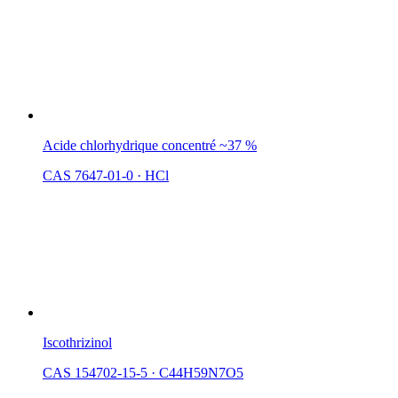
Acide chlorhydrique concentré ~37 %
CAS 7647-01-0
·
HCl
Iscothrizinol
CAS 154702-15-5
·
C44H59N7O5