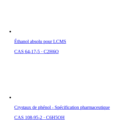
Éthanol absolu pour LCMS
CAS 64-17-5
·
C2H6O
Crystaux de phénol - Spécification pharmaceutique
CAS 108-95-2
·
C6H5OH