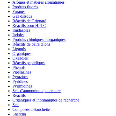
Arômes et matières aromatiques
Produits fluorés
Furanes
Gaz dissous
Réactifs de Grignard
Réactifs pour HPLC
Imidazoles
Indoles
Produits chimiques inorganiques
Réactifs de paire d'ions
Ligands
Organiques
Oxazoles
Réactifs peptidiques
Phénols
Pipérazines
Pyrazines
Pyridines
Pyrimidines
Sels d'ammonium quaternaire
Réactifs
Organiques et Inorganiques de recherche
Sels
Composés d'étanchéité
Sherclin