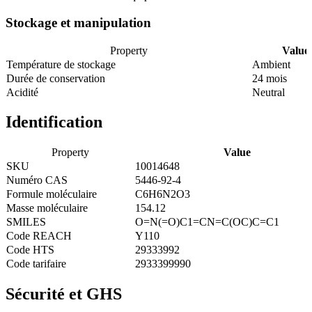
Stockage et manipulation
Property
Value
Température de stockage
Ambient
Durée de conservation
24 mois
Acidité
Neutral
Identification
Property
Value
SKU
10014648
Numéro CAS
5446-92-4
Formule moléculaire
C6H6N2O3
Masse moléculaire
154.12
SMILES
O=N(=O)C1=CN=C(OC)C=C1
Code REACH
Y110
Code HTS
29333992
Code tarifaire
2933399990
Sécurité et GHS