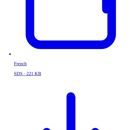
French
SDS
· 221 KB