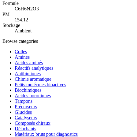
Formule
C6H6N2O3
PM
154.12
Stockage
Ambient
Browse categories
Colles
Amines
Acides aminés
Réactifs analytiques
Antibiotiques
Chimie aromatique
Petits molécules bioactives
Biochimiques
Acides boroniques
Tampons
Précurseurs
Glucides
Catalyseurs
Composés chiraux
Détachants
Matériaux bruts pour diagnostics