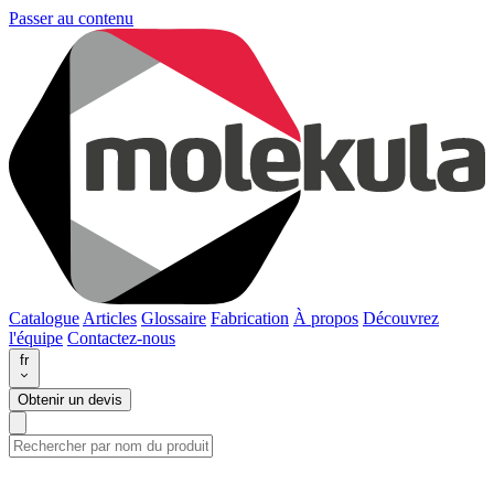
Passer au contenu
Catalogue
Articles
Glossaire
Fabrication
À propos
Découvrez
l'équipe
Contactez-nous
fr
Obtenir un devis