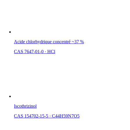
Acide chlorhydrique concentré ~37 %
CAS 7647-01-0
·
HCl
Iscothrizinol
CAS 154702-15-5
·
C44H59N7O5