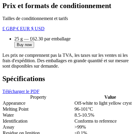
Prix et formats de conditionnement
Tailles de conditionnement et tarifs
£ GBP
€ EUR
$ USD
25 g
—
£62.30
par emballage
Buy now
Les prix ne comprennent pas la TVA, les taxes sur les ventes ni les
frais d'expédition. Des emballages en grande quantité et sur mesure
sont disponibles sur demande.
Spécifications
Télécharger le PDF
Property
Value
Appearance
Off-white to light yellow crysta
Melting Point
96-101°C
Water
8.5-10.5%
Identification
Conforms to reference
Assay
>99%
Residue on Ignition
<0.1%