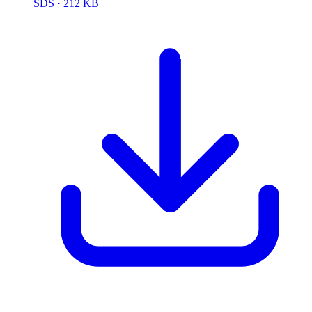
SDS
· 212 KB