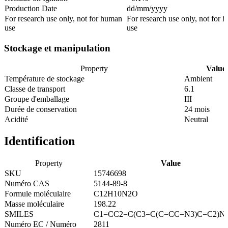
Production Date
dd/mm/yyyy
For research use only, not for human
For research use only, not for 
use
use
Stockage et manipulation
Property
Value
Température de stockage
Ambient
Classe de transport
6.1
Groupe d'emballage
III
Durée de conservation
24 mois
Acidité
Neutral
Identification
Property
Value
SKU
15746698
Numéro CAS
5144-89-8
Formule moléculaire
C12H10N2O
Masse moléculaire
198.22
SMILES
C1=CC2=C(C3=C(C=CC=N3)C=C2)N
Numéro EC / Numéro
2811