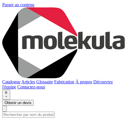
Passer au contenu
Catalogue
Articles
Glossaire
Fabrication
À propos
Découvrez
l'équipe
Contactez-nous
fr
Obtenir un devis