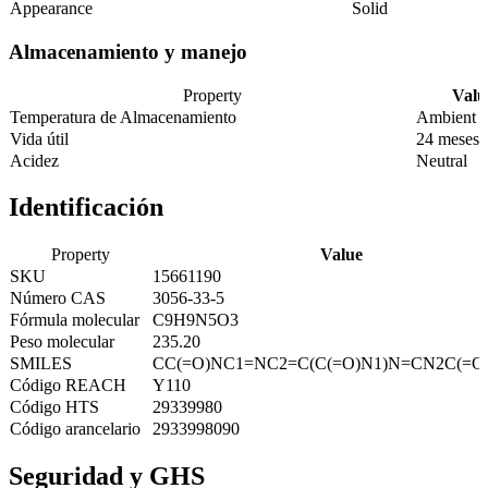
Appearance
Solid
Almacenamiento y manejo
Property
Valu
Temperatura de Almacenamiento
Ambient
Vida útil
24 meses
Acidez
Neutral
Identificación
Property
Value
SKU
15661190
Número CAS
3056-33-5
Fórmula molecular
C9H9N5O3
Peso molecular
235.20
SMILES
CC(=O)NC1=NC2=C(C(=O)N1)N=CN2C(=O
Código REACH
Y110
Código HTS
29339980
Código arancelario
2933998090
Seguridad y GHS