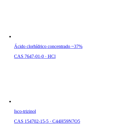
Ácido clorhídrico concentrado ~37%
CAS 7647-01-0
·
HCl
Isco-trizinol
CAS 154702-15-5
·
C44H59N7O5