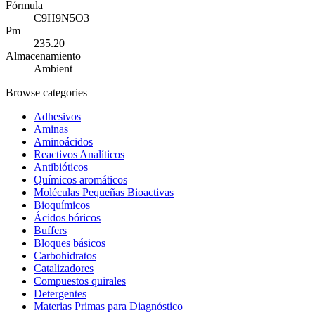
Fórmula
C9H9N5O3
Pm
235.20
Almacenamiento
Ambient
Browse categories
Adhesivos
Aminas
Aminoácidos
Reactivos Analíticos
Antibióticos
Químicos aromáticos
Moléculas Pequeñas Bioactivas
Bioquímicos
Ácidos bóricos
Buffers
Bloques básicos
Carbohidratos
Catalizadores
Compuestos quirales
Detergentes
Materias Primas para Diagnóstico