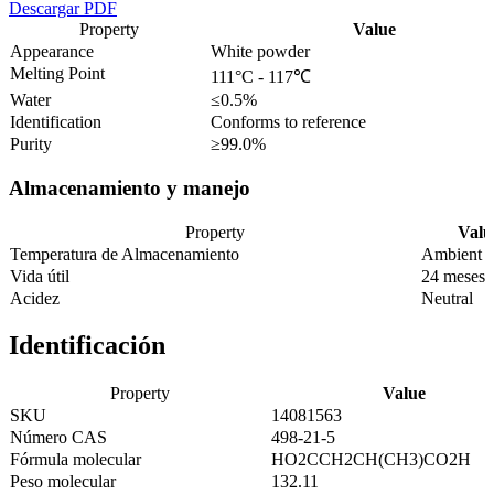
Descargar PDF
Property
Value
Appearance
White powder
Melting Point
111°C - 117℃
Water
≤0.5%
Identification
Conforms to reference
Purity
≥99.0%
Almacenamiento y manejo
Property
Valu
Temperatura de Almacenamiento
Ambient
Vida útil
24 meses
Acidez
Neutral
Identificación
Property
Value
SKU
14081563
Número CAS
498-21-5
Fórmula molecular
HO2CCH2CH(CH3)CO2H
Peso molecular
132.11