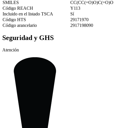
SMILES
CC(CC(=O)O)C(=O)O
Código REACH
Y113
Incluido en el listado TSCA
Sí
Código HTS
29171970
Código arancelario
2917198090
Seguridad y GHS
Atención