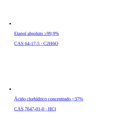
Etanol absoluto ≥99,9%
CAS 64-17-5
·
C2H6O
Ácido clorhídrico concentrado ~37%
CAS 7647-01-0
·
HCl