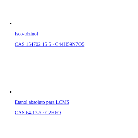
Isco-trizinol
CAS 154702-15-5
·
C44H59N7O5
Etanol absoluto para LCMS
CAS 64-17-5
·
C2H6O