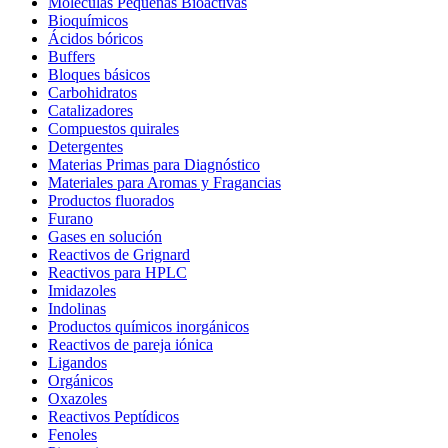
Moléculas Pequeñas Bioactivas
Bioquímicos
Ácidos bóricos
Buffers
Bloques básicos
Carbohidratos
Catalizadores
Compuestos quirales
Detergentes
Materias Primas para Diagnóstico
Materiales para Aromas y Fragancias
Productos fluorados
Furano
Gases en solución
Reactivos de Grignard
Reactivos para HPLC
Imidazoles
Indolinas
Productos químicos inorgánicos
Reactivos de pareja iónica
Ligandos
Orgánicos
Oxazoles
Reactivos Peptídicos
Fenoles