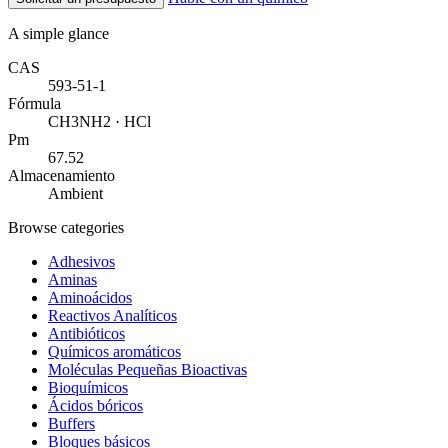
A simple glance
CAS
593-51-1
Fórmula
CH3NH2 · HCl
Pm
67.52
Almacenamiento
Ambient
Browse categories
Adhesivos
Aminas
Aminoácidos
Reactivos Analíticos
Antibióticos
Químicos aromáticos
Moléculas Pequeñas Bioactivas
Bioquímicos
Ácidos bóricos
Buffers
Bloques básicos