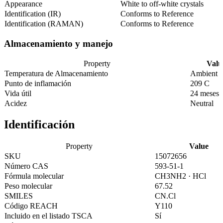
Appearance
White to off-white crystals
Identification (IR)
Conforms to Reference
Identification (RAMAN)
Conforms to Reference
Almacenamiento y manejo
Property
Valu
Temperatura de Almacenamiento
Ambient
Punto de inflamación
209 C
Vida útil
24 meses
Acidez
Neutral
Identificación
Property
Value
SKU
15072656
Número CAS
593-51-1
Fórmula molecular
CH3NH2 · HCl
Peso molecular
67.52
SMILES
CN.Cl
Código REACH
Y110
Incluido en el listado TSCA
Sí