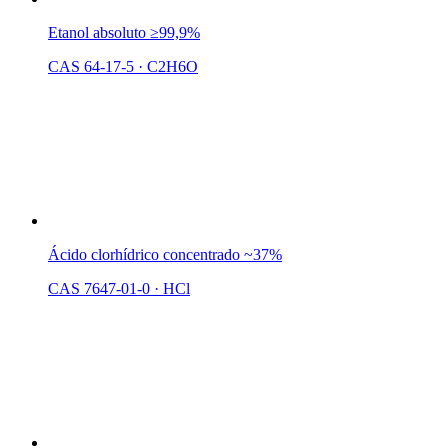
Etanol absoluto ≥99,9%
CAS 64-17-5
·
C2H6O
Ácido clorhídrico concentrado ~37%
CAS 7647-01-0
·
HCl