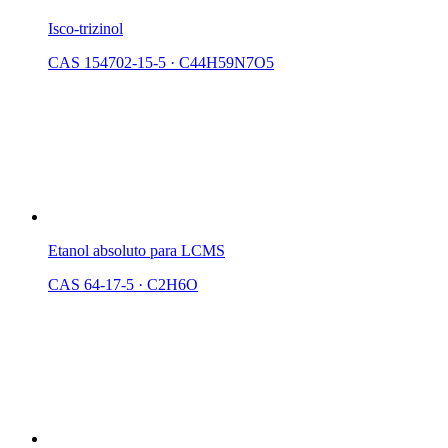
Isco-trizinol
CAS 154702-15-5
·
C44H59N7O5
Etanol absoluto para LCMS
CAS 64-17-5
·
C2H6O