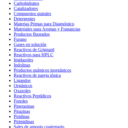
Carbohidratos
Catalizadores
Compuestos quirales
Detergentes
Materias Primas para Diagnóstico
Materiales para Aromas y Fragancias
Productos fluorados
Furano
Gases en solución
Reactivos de Grignard
Reactivos para HPLC
Imidazoles
Indolinas
Productos químicos inorgánicos
Reactivos de pareja iónica
Ligandos
Orgánicos
Oxazoles
Reactivos Peptídicos
Fenoles
Piperazinas
Pirazinas
Piridinas
Pirimidinas
Sales de amonio cuaternario