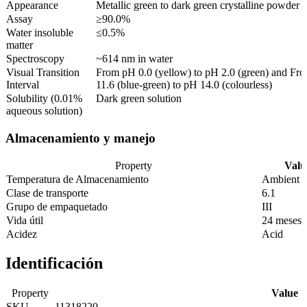
Appearance
Metallic green to dark green crystalline powder
Assay
≥90.0%
Water insoluble
≤0.5%
matter
Spectroscopy
~614 nm in water
Visual Transition
From pH 0.0 (yellow) to pH 2.0 (green) and Fr
Interval
11.6 (blue-green) to pH 14.0 (colourless)
Solubility (0.01%
Dark green solution
aqueous solution)
Almacenamiento y manejo
Property
Valu
Temperatura de Almacenamiento
Ambient
Clase de transporte
6.1
Grupo de empaquetado
III
Vida útil
24 meses
Acidez
Acid
Identificación
Property
Value
SKU
11318220