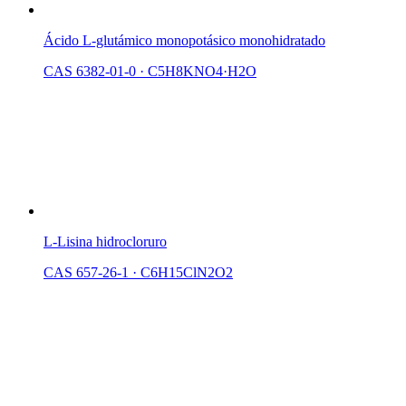
Ácido L-glutámico monopotásico monohidratado
CAS 6382-01-0
·
C5H8KNO4·H2O
L-Lisina hidrocloruro
CAS 657-26-1
·
C6H15ClN2O2