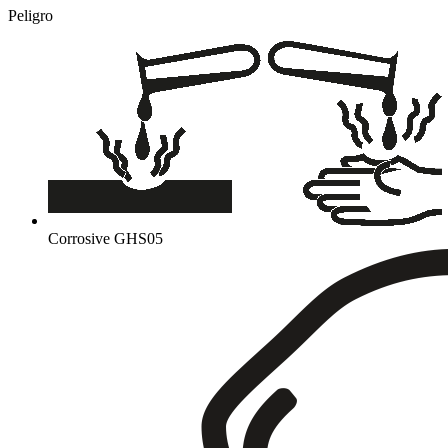
Peligro
Corrosive
GHS05