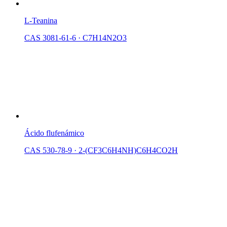
L-Teanina
CAS 3081-61-6
·
C7H14N2O3
Ácido flufenámico
CAS 530-78-9
·
2-(CF3C6H4NH)C6H4CO2H