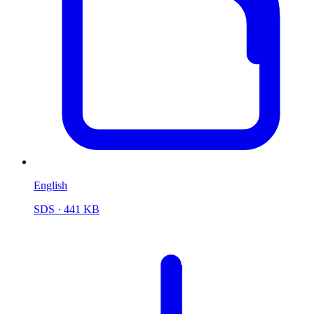
English
SDS
· 441 KB