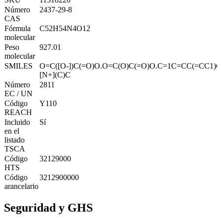
Número
2437-29-8
CAS
Fórmula
C52H54N4O12
molecular
Peso
927.01
molecular
SMILES
O=C([O-])C(=O)O.O=C(O)C(=O)O.C=1C=CC(=CC1)
[N+](C)C
Número
2811
EC / UN
Código
Y110
REACH
Incluido
Sí
en el
listado
TSCA
Código
32129000
HTS
Código
3212900000
arancelario
Seguridad y GHS