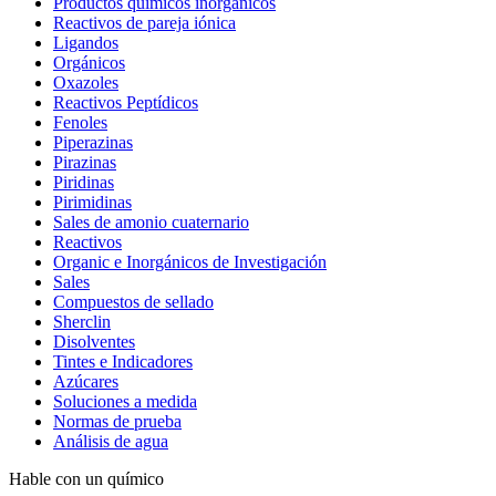
Productos químicos inorgánicos
Reactivos de pareja iónica
Ligandos
Orgánicos
Oxazoles
Reactivos Peptídicos
Fenoles
Piperazinas
Pirazinas
Piridinas
Pirimidinas
Sales de amonio cuaternario
Reactivos
Organic e Inorgánicos de Investigación
Sales
Compuestos de sellado
Sherclin
Disolventes
Tintes e Indicadores
Azúcares
Soluciones a medida
Normas de prueba
Análisis de agua
Hable con un químico