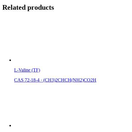
Related products
L-Valine (TF)
CAS 72-18-4
·
(CH3)2CHCH(NH2)CO2H