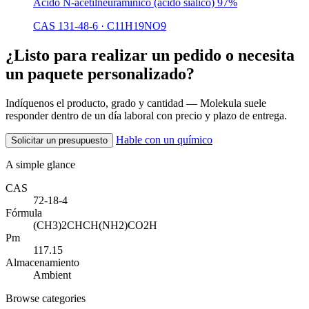
Ácido N-acetilneuramínico (ácido siálico) 97%
CAS 131-48-6
·
C11H19NO9
¿Listo para realizar un pedido o necesita
un paquete personalizado?
Indíquenos el producto, grado y cantidad — Molekula suele
responder dentro de un día laboral con precio y plazo de entrega.
Hable con un químico
Solicitar un presupuesto
A simple glance
CAS
72-18-4
Fórmula
(CH3)2CHCH(NH2)CO2H
Pm
117.15
Almacenamiento
Ambient
Browse categories