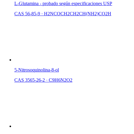
L-Glutamina - probado según especificaciones USP
CAS 56-85-9
·
H2NCOCH2CH2CH(NH2)CO2H
5-Nitrosoquinolina-8-ol
CAS 3565-26-2
·
C9H6N2O2