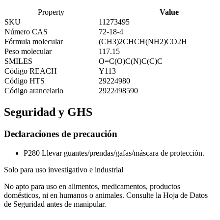
Property
Value
SKU
11273495
Número CAS
72-18-4
Fórmula molecular
(CH3)2CHCH(NH2)CO2H
Peso molecular
117.15
SMILES
O=C(O)C(N)C(C)C
Código REACH
Y113
Código HTS
29224980
Código arancelario
2922498590
Seguridad y GHS
Declaraciones de precaución
P280
Llevar guantes/prendas/gafas/máscara de protección.
Solo para uso investigativo e industrial
No apto para uso en alimentos, medicamentos, productos
domésticos, ni en humanos o animales. Consulte la Hoja de Datos
de Seguridad antes de manipular.