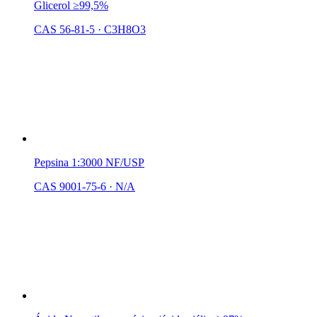
Glicerol ≥99,5%
CAS 56-81-5
·
C3H8O3
Pepsina 1:3000 NF/USP
CAS 9001-75-6
·
N/A