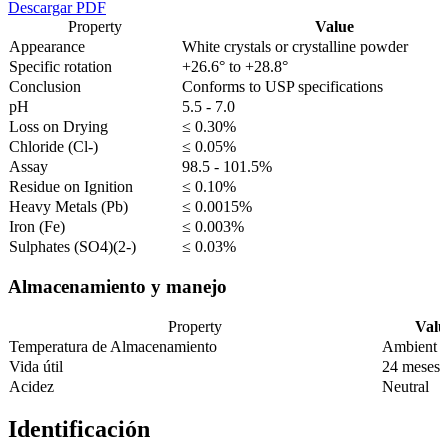
Descargar PDF
Property
Value
Appearance
White crystals or crystalline powder
Specific rotation
+26.6° to +28.8°
Conclusion
Conforms to USP specifications
pH
5.5 - 7.0
Loss on Drying
≤ 0.30%
Chloride (Cl-)
≤ 0.05%
Assay
98.5 - 101.5%
Residue on Ignition
≤ 0.10%
Heavy Metals (Pb)
≤ 0.0015%
Iron (Fe)
≤ 0.003%
Sulphates (SO4)(2-)
≤ 0.03%
Almacenamiento y manejo
Property
Valu
Temperatura de Almacenamiento
Ambient
Vida útil
24 meses
Acidez
Neutral
Identificación