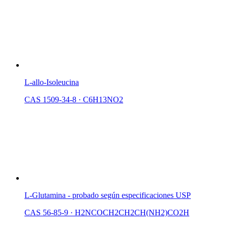
L-allo-Isoleucina
CAS 1509-34-8
·
C6H13NO2
L-Glutamina - probado según especificaciones USP
CAS 56-85-9
·
H2NCOCH2CH2CH(NH2)CO2H