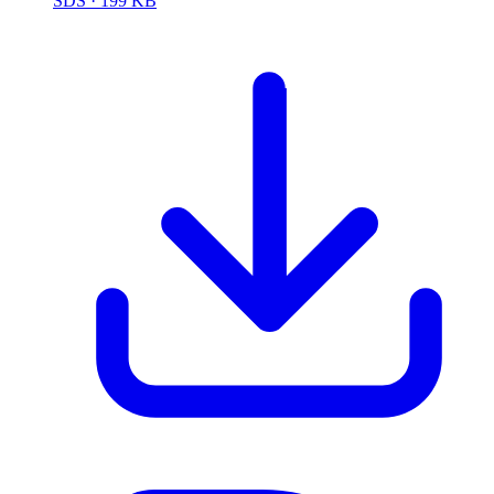
SDS
· 199 KB