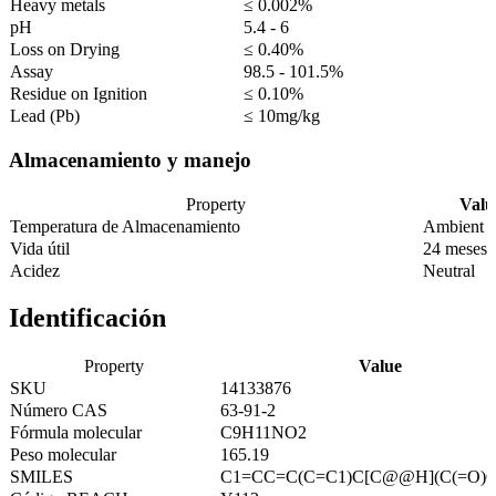
Heavy metals
≤ 0.002%
pH
5.4 - 6
Loss on Drying
≤ 0.40%
Assay
98.5 - 101.5%
Residue on Ignition
≤ 0.10%
Lead (Pb)
≤ 10mg/kg
Almacenamiento y manejo
Property
Valu
Temperatura de Almacenamiento
Ambient
Vida útil
24 meses
Acidez
Neutral
Identificación
Property
Value
SKU
14133876
Número CAS
63-91-2
Fórmula molecular
C9H11NO2
Peso molecular
165.19
SMILES
C1=CC=C(C=C1)C[C@@H](C(=O)