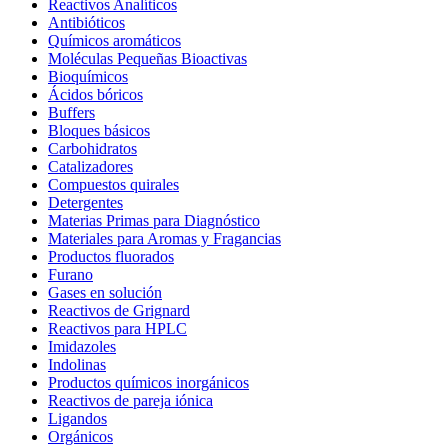
Reactivos Analíticos
Antibióticos
Químicos aromáticos
Moléculas Pequeñas Bioactivas
Bioquímicos
Ácidos bóricos
Buffers
Bloques básicos
Carbohidratos
Catalizadores
Compuestos quirales
Detergentes
Materias Primas para Diagnóstico
Materiales para Aromas y Fragancias
Productos fluorados
Furano
Gases en solución
Reactivos de Grignard
Reactivos para HPLC
Imidazoles
Indolinas
Productos químicos inorgánicos
Reactivos de pareja iónica
Ligandos
Orgánicos