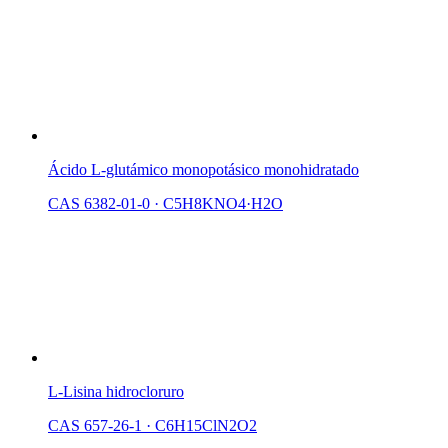
Ácido L-glutámico monopotásico monohidratado
CAS 6382-01-0
·
C5H8KNO4·H2O
L-Lisina hidrocloruro
CAS 657-26-1
·
C6H15ClN2O2