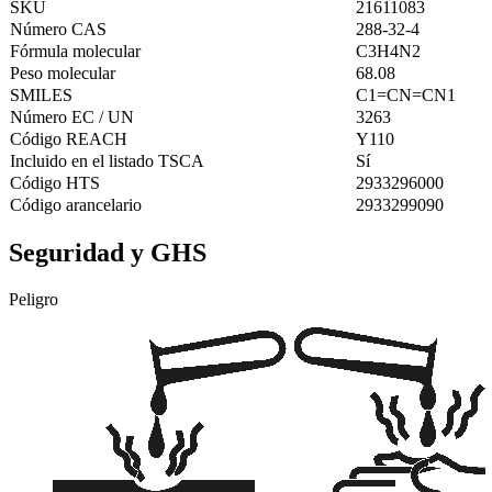
SKU
21611083
Número CAS
288-32-4
Fórmula molecular
C3H4N2
Peso molecular
68.08
SMILES
C1=CN=CN1
Número EC / UN
3263
Código REACH
Y110
Incluido en el listado TSCA
Sí
Código HTS
2933296000
Código arancelario
2933299090
Seguridad y GHS
Peligro