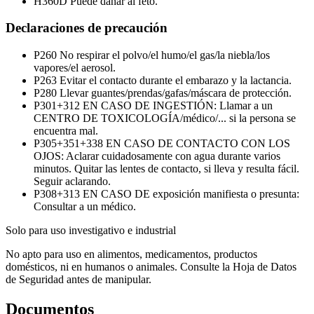
H360D
Puede dañar al feto.
Declaraciones de precaución
P260
No respirar el polvo/el humo/el gas/la niebla/los
vapores/el aerosol.
P263
Evitar el contacto durante el embarazo y la lactancia.
P280
Llevar guantes/prendas/gafas/máscara de protección.
P301+312
EN CASO DE INGESTIÓN: Llamar a un
CENTRO DE TOXICOLOGÍA/médico/... si la persona se
encuentra mal.
P305+351+338
EN CASO DE CONTACTO CON LOS
OJOS: Aclarar cuidadosamente con agua durante varios
minutos. Quitar las lentes de contacto, si lleva y resulta fácil.
Seguir aclarando.
P308+313
EN CASO DE exposición manifiesta o presunta:
Consultar a un médico.
Solo para uso investigativo e industrial
No apto para uso en alimentos, medicamentos, productos
domésticos, ni en humanos o animales. Consulte la Hoja de Datos
de Seguridad antes de manipular.
Documentos