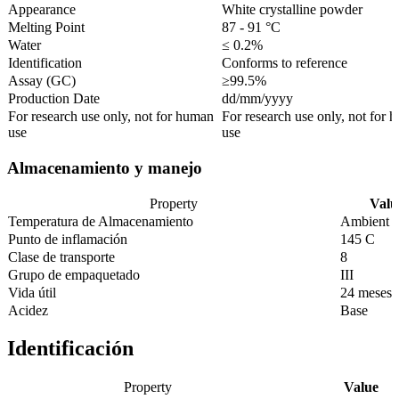
Appearance
White crystalline powder
Melting Point
87 - 91 °C
Water
≤ 0.2%
Identification
Conforms to reference
Assay (GC)
≥99.5%
Production Date
dd/mm/yyyy
For research use only, not for human
For research use only, not for 
use
use
Almacenamiento y manejo
Property
Valu
Temperatura de Almacenamiento
Ambient
Punto de inflamación
145 C
Clase de transporte
8
Grupo de empaquetado
III
Vida útil
24 meses
Acidez
Base
Identificación
Property
Value