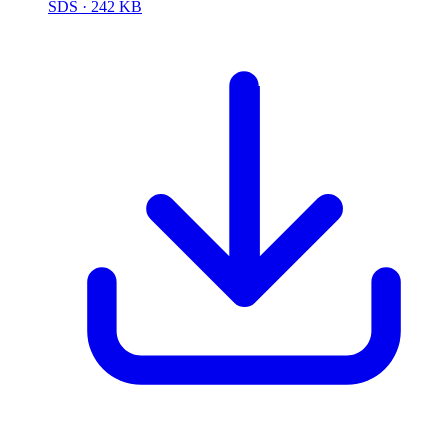
SDS
· 242 KB