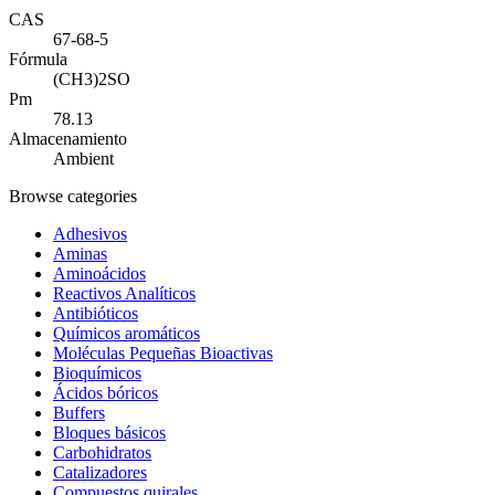
CAS
67-68-5
Fórmula
(CH3)2SO
Pm
78.13
Almacenamiento
Ambient
Browse categories
Adhesivos
Aminas
Aminoácidos
Reactivos Analíticos
Antibióticos
Químicos aromáticos
Moléculas Pequeñas Bioactivas
Bioquímicos
Ácidos bóricos
Buffers
Bloques básicos
Carbohidratos
Catalizadores
Compuestos quirales