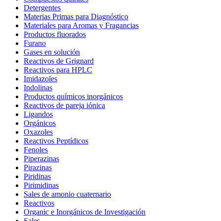
Detergentes
Materias Primas para Diagnóstico
Materiales para Aromas y Fragancias
Productos fluorados
Furano
Gases en solución
Reactivos de Grignard
Reactivos para HPLC
Imidazoles
Indolinas
Productos químicos inorgánicos
Reactivos de pareja iónica
Ligandos
Orgánicos
Oxazoles
Reactivos Peptídicos
Fenoles
Piperazinas
Pirazinas
Piridinas
Pirimidinas
Sales de amonio cuaternario
Reactivos
Organic e Inorgánicos de Investigación
Sales