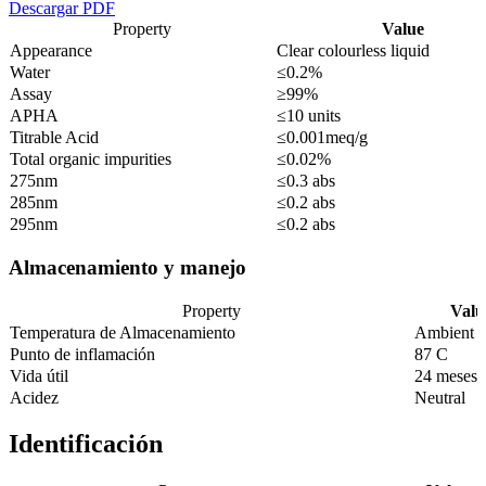
Descargar PDF
Property
Value
Appearance
Clear colourless liquid
Water
≤0.2%
Assay
≥99%
APHA
≤10 units
Titrable Acid
≤0.001meq/g
Total organic impurities
≤0.02%
275nm
≤0.3 abs
285nm
≤0.2 abs
295nm
≤0.2 abs
Almacenamiento y manejo
Property
Valu
Temperatura de Almacenamiento
Ambient
Punto de inflamación
87 C
Vida útil
24 meses
Acidez
Neutral
Identificación