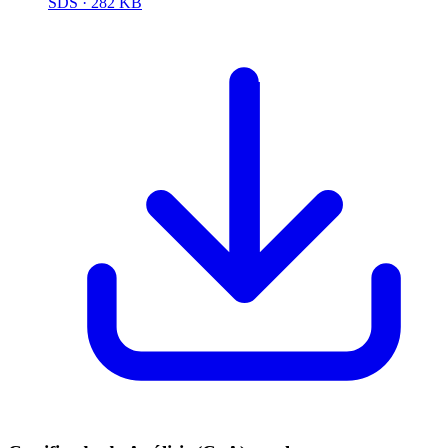
SDS
· 282 KB