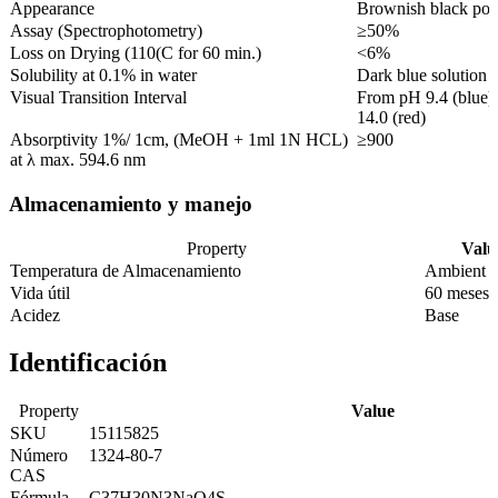
Appearance
Brownish black po
Assay (Spectrophotometry)
≥50%
Loss on Drying (110(C for 60 min.)
<6%
Solubility at 0.1% in water
Dark blue solution
Visual Transition Interval
From pH 9.4 (blue)
14.0 (red)
Absorptivity 1%/ 1cm, (MeOH + 1ml 1N HCL)
≥900
at λ max. 594.6 nm
Almacenamiento y manejo
Property
Valu
Temperatura de Almacenamiento
Ambient
Vida útil
60 meses
Acidez
Base
Identificación
Property
Value
SKU
15115825
Número
1324-80-7
CAS
Fórmula
C37H30N3NaO4S