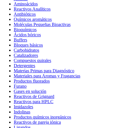
Aminoácidos
Reactivos Analíticos
Antibióticos
Químicos aromáticos
Moléculas Pequeñas Bioactivas
Bioquímicos
Ácidos bóricos
Buffers
Bloques básicos
Carbohidratos
Catalizadores
Compuestos quirales
Detergentes
Materias Primas para Diagnóstico
Materiales para Aromas y Fragancias
Productos fluorados
Furano
Gases en solución
Reactivos de Grignard
Reactivos para HPLC
Imidazoles
Indolinas
Productos químicos inorgánicos
Reactivos de pareja iónica
Ligandos