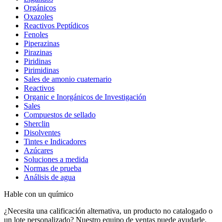
Orgánicos
Oxazoles
Reactivos Peptídicos
Fenoles
Piperazinas
Pirazinas
Piridinas
Pirimidinas
Sales de amonio cuaternario
Reactivos
Organic e Inorgánicos de Investigación
Sales
Compuestos de sellado
Sherclin
Disolventes
Tintes e Indicadores
Azúcares
Soluciones a medida
Normas de prueba
Análisis de agua
Hable con un químico
¿Necesita una calificación alternativa, un producto no catalogado o
un lote personalizado? Nuestro equipo de ventas puede ayudarle.