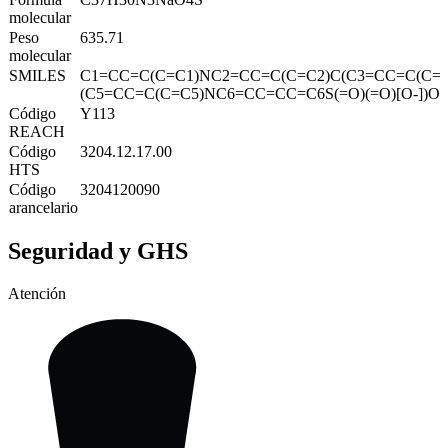
molecular
Peso
635.71
molecular
SMILES
C1=CC=C(C=C1)NC2=CC=C(C=C2)C(C3=CC=C(C=
(C5=CC=C(C=C5)NC6=CC=CC=C6S(=O)(=O)[O-])O.[
Código
Y113
REACH
Código
3204.12.17.00
HTS
Código
3204120090
arancelario
Seguridad y GHS
Atención