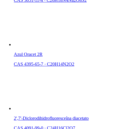
CAS 3051-11-4
·
C26H18N4Na2O8S2
Azul Oracet 2R
CAS 4395-65-7
·
C20H14N2O2
2',7'-Diclorodihidrofluoresceína diacetato
CAS 4091-99-0
·
C24H16Cl2O7