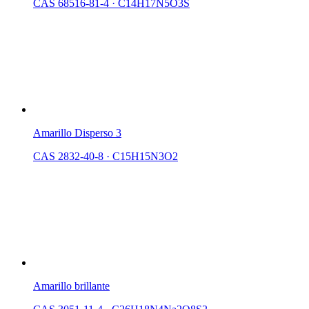
CAS 68516-81-4
·
C14H17N5O3S
Amarillo Disperso 3
CAS 2832-40-8
·
C15H15N3O2
Amarillo brillante