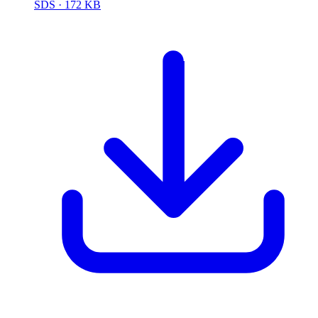
SDS
· 172 KB