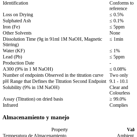
Identification
Conforms to
reference
Loss on Drying
≤ 0.5%
Sulphated Ash
≤ 0.1%
Iron (Fe)
≤ 5ppm
Other Solvents
None
Dissolution Time (9g in 91ml 1M NaOH, Magnetic
≤ 1min
Stirring)
Water (KF)
≤ 1%
Lead (Pb)
≤ 5ppm
Production Date
-
A300 (9% in 1 M NaOH)
≤ 0.08%
Number of endpoints Observed in the titration curve
Two only
pH Range that Defines the Titration Second Endpoint
9.1 - 10.1
Solubility (9% in 1M NaOH)
Clear and
Colourless
Assay (Titration) on dried basis
≥ 99.0%
Infrared
Complies
Almacenamiento y manejo
Property
Valu
Temperatura de Almacenamiento
Ambient