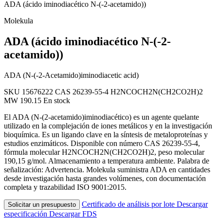
ADA (ácido iminodiacético N-(-2-acetamido))
Molekula
ADA (ácido iminodiacético N-(-2-
acetamido))
ADA (N-(-2-Acetamido)iminodiacetic acid)
SKU 15676222
CAS 26239-55-4
H2NCOCH2N(CH2CO2H)2
MW 190.15
En stock
El ADA (N-(2-acetamido)iminodiacético) es un agente quelante
utilizado en la complejación de iones metálicos y en la investigación
bioquímica. Es un ligando clave en la síntesis de metaloproteínas y
estudios enzimáticos. Disponible con número CAS 26239-55-4,
fórmula molecular H2NCOCH2N(CH2CO2H)2, peso molecular
190,15 g/mol. Almacenamiento a temperatura ambiente. Palabra de
señalización: Advertencia. Molekula suministra ADA en cantidades
desde investigación hasta grandes volúmenes, con documentación
completa y trazabilidad ISO 9001:2015.
Certificado de análisis por lote
Descargar
Solicitar un presupuesto
especificación
Descargar FDS