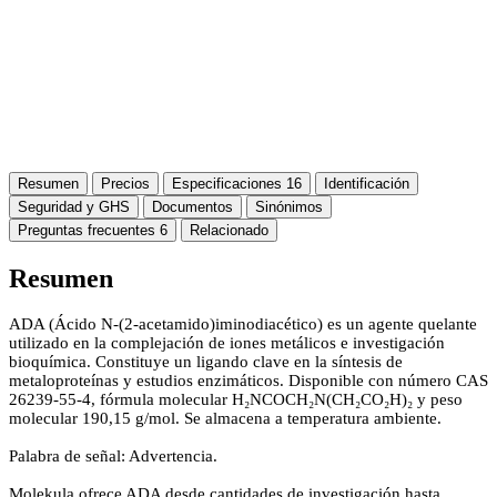
Resumen
Precios
Especificaciones
16
Identificación
Seguridad y GHS
Documentos
Sinónimos
Preguntas frecuentes
6
Relacionado
Resumen
ADA (Ácido N-(2-acetamido)iminodiacético) es un agente quelante
utilizado en la complejación de iones metálicos e investigación
bioquímica. Constituye un ligando clave en la síntesis de
metaloproteínas y estudios enzimáticos. Disponible con número CAS
26239-55-4, fórmula molecular H₂NCOCH₂N(CH₂CO₂H)₂ y peso
molecular 190,15 g/mol. Se almacena a temperatura ambiente.
Palabra de señal: Advertencia.
Molekula ofrece ADA desde cantidades de investigación hasta