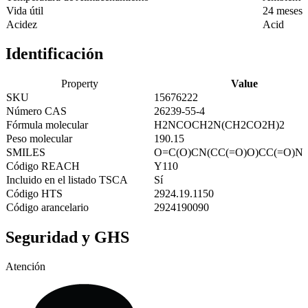
Vida útil
24 meses
Acidez
Acid
Identificación
Property
Value
SKU
15676222
Número CAS
26239-55-4
Fórmula molecular
H2NCOCH2N(CH2CO2H)2
Peso molecular
190.15
SMILES
O=C(O)CN(CC(=O)O)CC(=O)N
Código REACH
Y110
Incluido en el listado TSCA
Sí
Código HTS
2924.19.1150
Código arancelario
2924190090
Seguridad y GHS
Atención