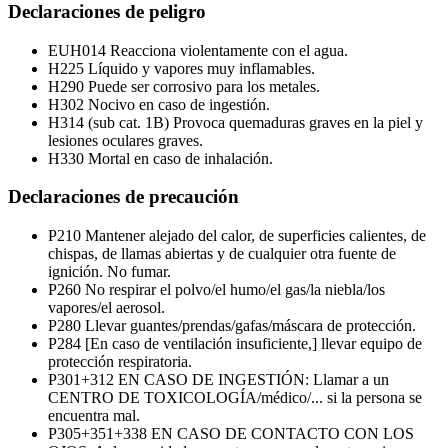
Declaraciones de peligro
EUH014
Reacciona violentamente con el agua.
H225
Líquido y vapores muy inflamables.
H290
Puede ser corrosivo para los metales.
H302
Nocivo en caso de ingestión.
H314 (sub cat. 1B)
Provoca quemaduras graves en la piel y
lesiones oculares graves.
H330
Mortal en caso de inhalación.
Declaraciones de precaución
P210
Mantener alejado del calor, de superficies calientes, de
chispas, de llamas abiertas y de cualquier otra fuente de
ignición. No fumar.
P260
No respirar el polvo/el humo/el gas/la niebla/los
vapores/el aerosol.
P280
Llevar guantes/prendas/gafas/máscara de protección.
P284
[En caso de ventilación insuficiente,] llevar equipo de
protección respiratoria.
P301+312
EN CASO DE INGESTIÓN: Llamar a un
CENTRO DE TOXICOLOGÍA/médico/... si la persona se
encuentra mal.
P305+351+338
EN CASO DE CONTACTO CON LOS