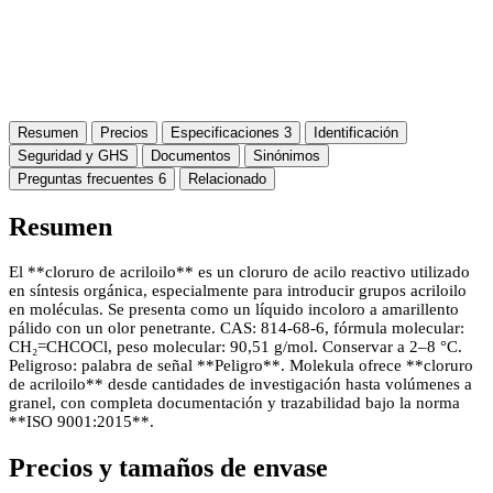
Resumen
Precios
Especificaciones
3
Identificación
Seguridad y GHS
Documentos
Sinónimos
Preguntas frecuentes
6
Relacionado
Resumen
El **cloruro de acriloilo** es un cloruro de acilo reactivo utilizado
en síntesis orgánica, especialmente para introducir grupos acriloilo
en moléculas. Se presenta como un líquido incoloro a amarillento
pálido con un olor penetrante. CAS: 814-68-6, fórmula molecular:
CH₂=CHCOCl, peso molecular: 90,51 g/mol. Conservar a 2–8 °C.
Peligroso: palabra de señal **Peligro**. Molekula ofrece **cloruro
de acriloilo** desde cantidades de investigación hasta volúmenes a
granel, con completa documentación y trazabilidad bajo la norma
**ISO 9001:2015**.
Precios y tamaños de envase