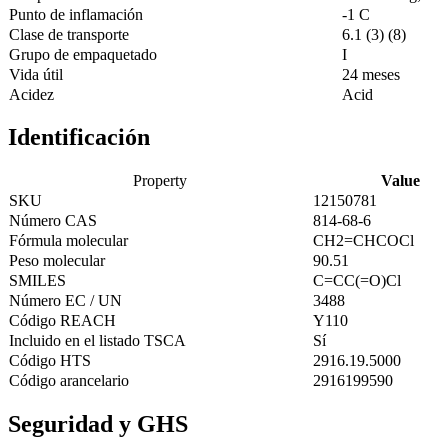
Punto de inflamación
-1 C
Clase de transporte
6.1 (3) (8)
Grupo de empaquetado
I
Vida útil
24 meses
Acidez
Acid
Identificación
Property
Value
SKU
12150781
Número CAS
814-68-6
Fórmula molecular
CH2=CHCOCl
Peso molecular
90.51
SMILES
C=CC(=O)Cl
Número EC / UN
3488
Código REACH
Y110
Incluido en el listado TSCA
Sí
Código HTS
2916.19.5000
Código arancelario
2916199590
Seguridad y GHS