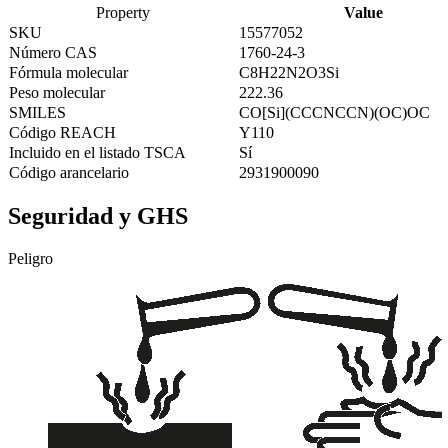
Property
Value
SKU
15577052
Número CAS
1760-24-3
Fórmula molecular
C8H22N2O3Si
Peso molecular
222.36
SMILES
CO[Si](CCCNCCN)(OC)OC
Código REACH
Y110
Incluido en el listado TSCA
Sí
Código arancelario
2931900090
Seguridad y GHS
Peligro