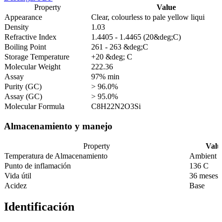
Property
Value
Appearance
Clear, colourless to pale yellow liqui
Density
1.03
Refractive Index
1.4405 - 1.4465 (20&deg;C)
Boiling Point
261 - 263 &deg;C
Storage Temperature
+20 &deg; C
Molecular Weight
222.36
Assay
97% min
Purity (GC)
> 96.0%
Assay (GC)
> 95.0%
Molecular Formula
C8H22N2O3Si
Almacenamiento y manejo
Property
Valu
Temperatura de Almacenamiento
Ambient
Punto de inflamación
136 C
Vida útil
36 meses
Acidez
Base
Identificación