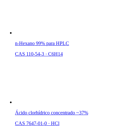
n-Hexano 99% para HPLC
CAS 110-54-3
·
C6H14
Ácido clorhídrico concentrado ~37%
CAS 7647-01-0
·
HCl