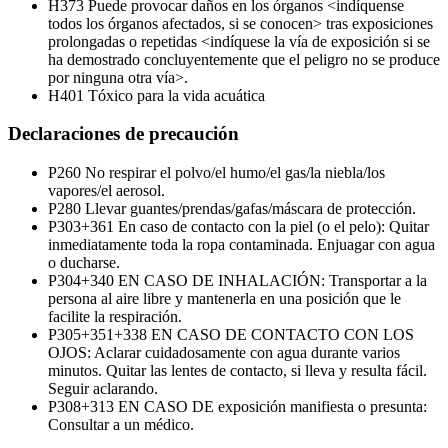
H373
Puede provocar daños en los órganos <indíquense
todos los órganos afectados, si se conocen> tras exposiciones
prolongadas o repetidas <indíquese la vía de exposición si se
ha demostrado concluyentemente que el peligro no se produce
por ninguna otra vía>.
H401
Tóxico para la vida acuática
Declaraciones de precaución
P260
No respirar el polvo/el humo/el gas/la niebla/los
vapores/el aerosol.
P280
Llevar guantes/prendas/gafas/máscara de protección.
P303+361
En caso de contacto con la piel (o el pelo): Quitar
inmediatamente toda la ropa contaminada. Enjuagar con agua
o ducharse.
P304+340
EN CASO DE INHALACIÓN: Transportar a la
persona al aire libre y mantenerla en una posición que le
facilite la respiración.
P305+351+338
EN CASO DE CONTACTO CON LOS
OJOS: Aclarar cuidadosamente con agua durante varios
minutos. Quitar las lentes de contacto, si lleva y resulta fácil.
Seguir aclarando.
P308+313
EN CASO DE exposición manifiesta o presunta:
Consultar a un médico.