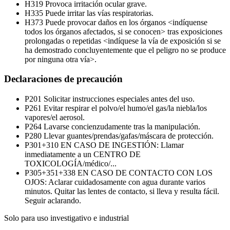
H319
Provoca irritación ocular grave.
H335
Puede irritar las vías respiratorias.
H373
Puede provocar daños en los órganos <indíquense
todos los órganos afectados, si se conocen> tras exposiciones
prolongadas o repetidas <indíquese la vía de exposición si se
ha demostrado concluyentemente que el peligro no se produce
por ninguna otra vía>.
Declaraciones de precaución
P201
Solicitar instrucciones especiales antes del uso.
P261
Evitar respirar el polvo/el humo/el gas/la niebla/los
vapores/el aerosol.
P264
Lavarse concienzudamente tras la manipulación.
P280
Llevar guantes/prendas/gafas/máscara de protección.
P301+310
EN CASO DE INGESTIÓN: Llamar
inmediatamente a un CENTRO DE
TOXICOLOGÍA/médico/...
P305+351+338
EN CASO DE CONTACTO CON LOS
OJOS: Aclarar cuidadosamente con agua durante varios
minutos. Quitar las lentes de contacto, si lleva y resulta fácil.
Seguir aclarando.
Solo para uso investigativo e industrial