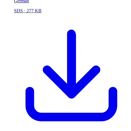
German
SDS
· 277 KB