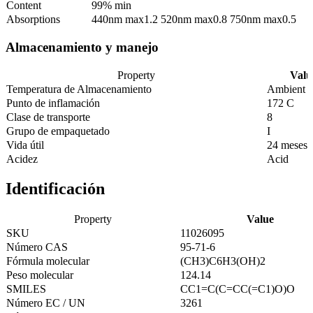
Content
99% min
Absorptions
440nm max1.2 520nm max0.8 750nm max0.5
Almacenamiento y manejo
Property
Valu
Temperatura de Almacenamiento
Ambient
Punto de inflamación
172 C
Clase de transporte
8
Grupo de empaquetado
I
Vida útil
24 meses
Acidez
Acid
Identificación
Property
Value
SKU
11026095
Número CAS
95-71-6
Fórmula molecular
(CH3)C6H3(OH)2
Peso molecular
124.14
SMILES
CC1=C(C=CC(=C1)O)O
Número EC / UN
3261