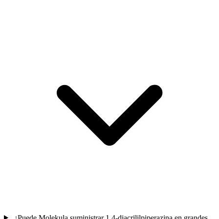
¿Puede Molekula suministrar 1,4-diacrililpiperazina en grandes