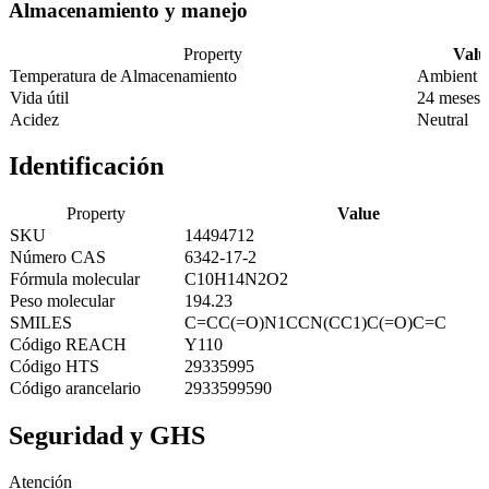
Almacenamiento y manejo
Property
Valu
Temperatura de Almacenamiento
Ambient
Vida útil
24 meses
Acidez
Neutral
Identificación
Property
Value
SKU
14494712
Número CAS
6342-17-2
Fórmula molecular
C10H14N2O2
Peso molecular
194.23
SMILES
C=CC(=O)N1CCN(CC1)C(=O)C=C
Código REACH
Y110
Código HTS
29335995
Código arancelario
2933599590
Seguridad y GHS
Atención