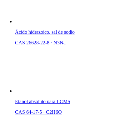
Ácido hidrazoico, sal de sodio
CAS 26628-22-8
·
N3Na
Etanol absoluto para LCMS
CAS 64-17-5
·
C2H6O