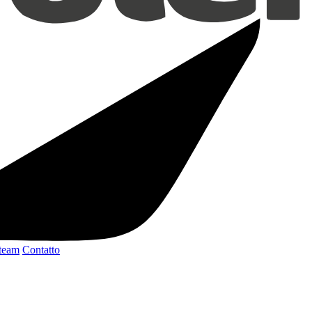
 team
Contatto