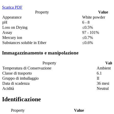
Scarica PDF
Property
Value
Appearance
White powder
pH
6 - 8
Loss on Drying
≤0.5%
Assay
97 - 101%
Mercury ion
≤0.7%
Substances soluble in Ether
≤0.6%
Immagazzinamento e manipolazione
Property
Valu
Temperatura di Conservazione
Ambient
Classe di trasporto
6.1
Gruppo di imballaggio
II
Data di scadenza
36 mesi
Acidità
Neutral
Identificazione
Property
Value