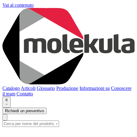
Vai al contenuto
Catalogo
Articoli
Glossario
Produzione
Informazioni su
Conoscere
il team
Contatto
it
Richiedi un preventivo