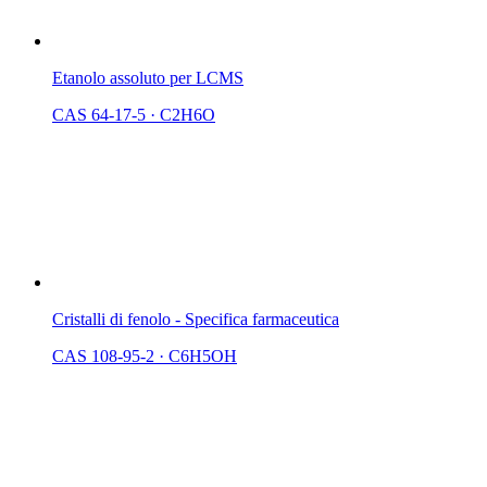
Etanolo assoluto per LCMS
CAS 64-17-5
·
C2H6O
Cristalli di fenolo - Specifica farmaceutica
CAS 108-95-2
·
C6H5OH