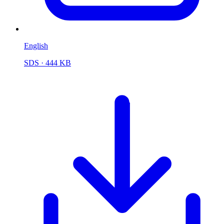
English
SDS
· 444 KB