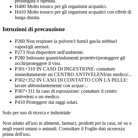
prolungata o ripetuta.
H400
Molto tossico per gli organismi acquatici.
H410
Molto tossico per gli organismi acquatici con effetti di
lunga durata.
Istruzioni di precauzione
P260
Non respirare la polvere/i fumi/i gas/la nebbia/i
vapori/gli aerosol.
P273
Non disperdere nell'ambiente.
P280
Indossare guanti/indumenti protettivi/proteggere gli
occhi/proteggere il viso.
P301+310
IN CASO DI INGESTIONE: contattare
immediatamente un CENTRO ANTIVELENI/un medico/...
P302+352
IN CASO DI CONTATTO CON LA PELLE:
lavare abbondantemente con acqua/...
P307+311
In caso di esposizione: contattare il centro
antiveleni o un medico.
P410
Proteggere dai raggi solari.
Solo per uso di ricerca e industriale
Non adatto all'uso in alimenti, farmaci, prodotti per la casa, né su o
negli esseri umani o animali. Consultare il Foglio dati sicurezza
prima dell'uso.