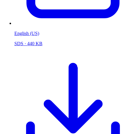
English (US)
SDS
· 440 KB