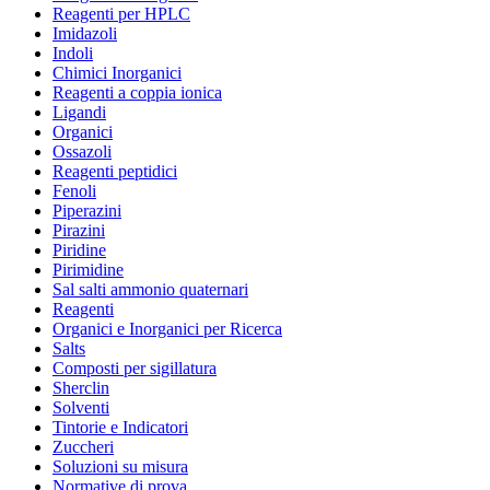
Reagenti per HPLC
Imidazoli
Indoli
Chimici Inorganici
Reagenti a coppia ionica
Ligandi
Organici
Ossazoli
Reagenti peptidici
Fenoli
Piperazini
Pirazini
Piridine
Pirimidine
Sal salti ammonio quaternari
Reagenti
Organici e Inorganici per Ricerca
Salts
Composti per sigillatura
Sherclin
Solventi
Tintorie e Indicatori
Zuccheri
Soluzioni su misura
Normative di prova