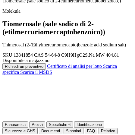
Tiomerosale (sale sodico di 2-(etilmercuriomercaptobenzoico))
Molekula
Tiomerosale (sale sodico di 2-
(etilmercuriomercaptobenzoico))
Thimerosal (2-(Ethylmercuriomercapto)benzoic acid sodium salt)
SKU 13841854
CAS 54-64-8
C9H9HgO2S.Na
MW 404.81
Disponibile a magazzino
Certificato di analisi per lotto
Scarica
Richiedi un preventivo
specifica
Scarica il MSDS
Panoramica
Prezzi
Specifiche
6
Identificazione
Sicurezza e GHS
Documenti
Sinonimi
FAQ
Relativo