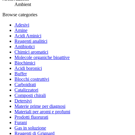
Ambient
Browse categories
Adesivi
Amine
Acidi Aminici
Reagenti analitici
Antibiotici
Chimici aromatici
Molecole organiche bioattive
Biochimici
Acidi boronici
Buffer
Blocchi costruttivi
Carboidrati
Catalizzatori
Composti chirali
Detersivi
Materie prime per diagnosi
Materiali per aromi e profumi
Prodotti fluorurati
Furani
Gas in soluzione
Reagenti di Grignard