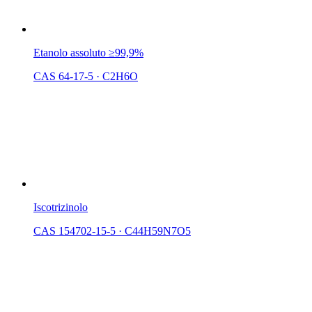
Etanolo assoluto ≥99,9%
CAS 64-17-5
·
C2H6O
Iscotrizinolo
CAS 154702-15-5
·
C44H59N7O5