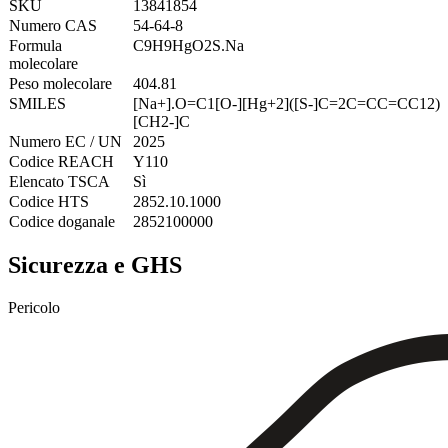
SKU
13841854
Numero CAS
54-64-8
Formula
C9H9HgO2S.Na
molecolare
Peso molecolare
404.81
SMILES
[Na+].O=C1[O-][Hg+2]([S-]C=2C=CC=CC12)
[CH2-]C
Numero EC / UN
2025
Codice REACH
Y110
Elencato TSCA
Sì
Codice HTS
2852.10.1000
Codice doganale
2852100000
Sicurezza e GHS
Pericolo