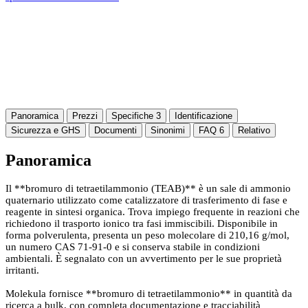
Panoramica
Prezzi
Specifiche
3
Identificazione
Sicurezza e GHS
Documenti
Sinonimi
FAQ
6
Relativo
Panoramica
Il **bromuro di tetraetilammonio (TEAB)** è un sale di ammonio
quaternario utilizzato come catalizzatore di trasferimento di fase e
reagente in sintesi organica. Trova impiego frequente in reazioni che
richiedono il trasporto ionico tra fasi immiscibili. Disponibile in
forma polverulenta, presenta un peso molecolare di 210,16 g/mol,
un numero CAS 71-91-0 e si conserva stabile in condizioni
ambientali. È segnalato con un avvertimento per le sue proprietà
irritanti.
Molekula fornisce **bromuro di tetraetilammonio** in quantità da
ricerca a bulk, con completa documentazione e tracciabilità