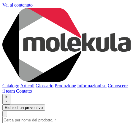
Vai al contenuto
Catalogo
Articoli
Glossario
Produzione
Informazioni su
Conoscere
il team
Contatto
it
Richiedi un preventivo