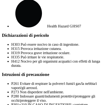
Health Hazard
GHS07
Dichiarazioni di pericolo
H303
Può essere nocivo in caso di ingestione.
H315
Provoca irritazione cutanea.
H319
Provoca grave irritazione oculare.
H335
Può irritare le vie respiratorie.
H412
Nocivo per gli organismi acquatici con effetti di lunga
durata.
Istruzioni di precauzione
P261
Evitare di respirare la polvere/i fumi/i gas/la nebbia/i
vapori/gli aerosol.
P273
Non disperdere nell'ambiente.
P280
Indossare guanti/indumenti protettivi/proteggere gli
occhi/proteggere il viso.
P301+310
IN CASO DI INGESTIONE: contattare