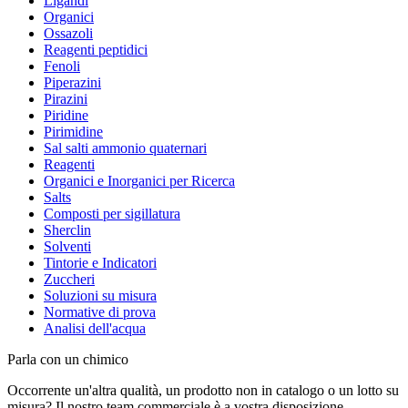
Ligandi
Organici
Ossazoli
Reagenti peptidici
Fenoli
Piperazini
Pirazini
Piridine
Pirimidine
Sal salti ammonio quaternari
Reagenti
Organici e Inorganici per Ricerca
Salts
Composti per sigillatura
Sherclin
Solventi
Tintorie e Indicatori
Zuccheri
Soluzioni su misura
Normative di prova
Analisi dell'acqua
Parla con un chimico
Occorrente un'altra qualità, un prodotto non in catalogo o un lotto su
misura? Il nostro team commerciale è a vostra disposizione.