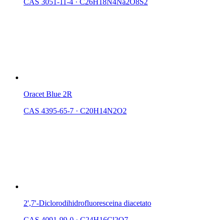
CAS 3051-11-4
·
C26H18N4Na2O8S2
Oracet Blue 2R
CAS 4395-65-7
·
C20H14N2O2
2',7'-Diclorodihidrofluoresceina diacetato
CAS 4091-99-0
·
C24H16Cl2O7