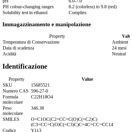
pH
6.0-7.0
PH colour-changing ranges
8.2 (colorless) to 9.8 (red)
Solubility test in ethanol
Complies
Immagazzinamento e manipolazione
Property
Valu
Temperatura di Conservazione
Ambient
Data di scadenza
24 mesi
Acidità
Neutral
Identificazione
Property
Value
SKU
15685521
Numero CAS
596-27-0
Formula
C22H18O4
molecolare
Peso
346.38
molecolare
SMILES
O=C1OC(C2=CC=C(O)C(=C2)C)
(C3=CC=C(O)C(=C3)C)C=4C=CC=CC14
Codice
Y113