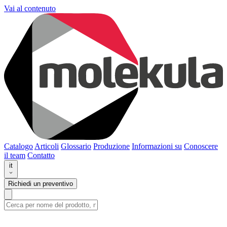
Vai al contenuto
Catalogo
Articoli
Glossario
Produzione
Informazioni su
Conoscere
il team
Contatto
it
Richiedi un preventivo