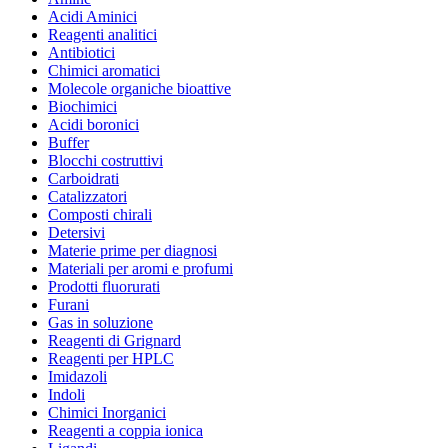
Acidi Aminici
Reagenti analitici
Antibiotici
Chimici aromatici
Molecole organiche bioattive
Biochimici
Acidi boronici
Buffer
Blocchi costruttivi
Carboidrati
Catalizzatori
Composti chirali
Detersivi
Materie prime per diagnosi
Materiali per aromi e profumi
Prodotti fluorurati
Furani
Gas in soluzione
Reagenti di Grignard
Reagenti per HPLC
Imidazoli
Indoli
Chimici Inorganici
Reagenti a coppia ionica