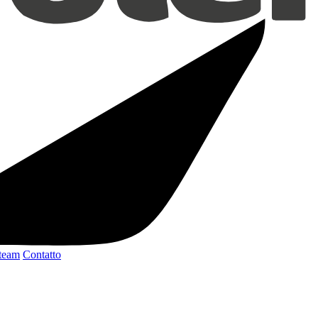
 team
Contatto