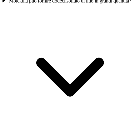
Molekula può fornire dodecilsolfato di litio in grandi quantità?