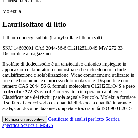
Laurilsolfato di litio
Molekula
Laurilsolfato di litio
Lithium dodecyl sulfate (Lauryl sulfate lithium salt)
SKU 14603001
CAS 2044-56-6
C12H25LiO4S
MW 272.33
Disponibile a magazzino
Il solfato di dodecilsodio è un tensioattivo anionico impiegato in
applicazioni di laboratorio e industriale che richiedono una forte
emulsificazione e solubilizzazione. Viene comunemente utilizzato in
ricerche biochimiche e processi di formulazione. Disponibile con
numero CAS 2044-56-6, formula molecolare C12H25LiO4S e peso
molecolare 272,33 g/mol. Conservato a temperatura ambiente.
Classificazione dei rischi: parola segnale Pericolo. Molekula fornisce
il solfato di dodecilsodio da quantità di ricerca a quantità in grande
scala, con documentazione completa e tracciabilità ISO 9001:2015.
Certificato di analisi per lotto
Scarica
Richiedi un preventivo
specifica
Scarica il MSDS