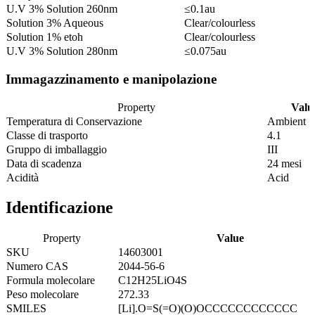
U.V 3% Solution 260nm
≤0.1au
Solution 3% Aqueous
Clear/colourless
Solution 1% etoh
Clear/colourless
U.V 3% Solution 280nm
≤0.075au
Immagazzinamento e manipolazione
Property
Valu
Temperatura di Conservazione
Ambient
Classe di trasporto
4.1
Gruppo di imballaggio
III
Data di scadenza
24 mesi
Acidità
Acid
Identificazione
Property
Value
SKU
14603001
Numero CAS
2044-56-6
Formula molecolare
C12H25LiO4S
Peso molecolare
272.33
SMILES
[Li].O=S(=O)(O)OCCCCCCCCCCCC