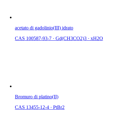
acetato di gadolinio(III) idrato
CAS 100587-93-7
·
Gd(CH3CO2)3 · xH2O
Bromuro di platino(II)
CAS 13455-12-4
·
PtBr2