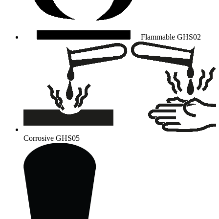
Flammable
GHS02
Corrosive
GHS05