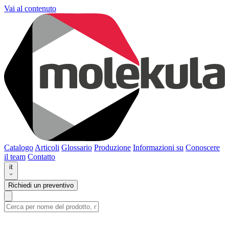
Vai al contenuto
Catalogo
Articoli
Glossario
Produzione
Informazioni su
Conoscere
il team
Contatto
it
Richiedi un preventivo