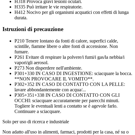
H318
Provoca gravi lesioni oculari.
H335
Può irritare le vie respiratorie.
H412
Nocivo per gli organismi acquatici con effetti di lunga
durata.
Istruzioni di precauzione
P210
Tenere lontano da fonti di calore, superfici calde,
scintille, fiamme libere o altre fonti di accensione. Non
fumare.
P261
Evitare di respirare la polvere/i fumi/i gas/la nebbia/i
vapori/gli aerosol.
P273
Non disperdere nell'ambiente.
P301+330
IN CASO DI INGESTIONE: sciacquare la bocca.
**NON PROVOCARE IL VOMITO**.
P302+352
IN CASO DI CONTATTO CON LA PELLE:
lavare abbondantemente con acqua/...
P305+351+338
IN CASO DI CONTATTO CON GLI
OCCHI: sciacquare accuratamente per parecchi minuti.
Togliere le eventuali lenti a contatto se è agevole farlo.
Continuare a sciacquare.
Solo per uso di ricerca e industriale
Non adatto all'uso in alimenti, farmaci, prodotti per la casa, né su o