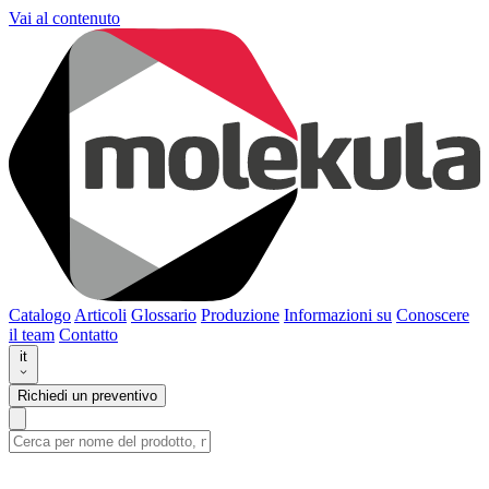
Vai al contenuto
Catalogo
Articoli
Glossario
Produzione
Informazioni su
Conoscere
il team
Contatto
it
Richiedi un preventivo