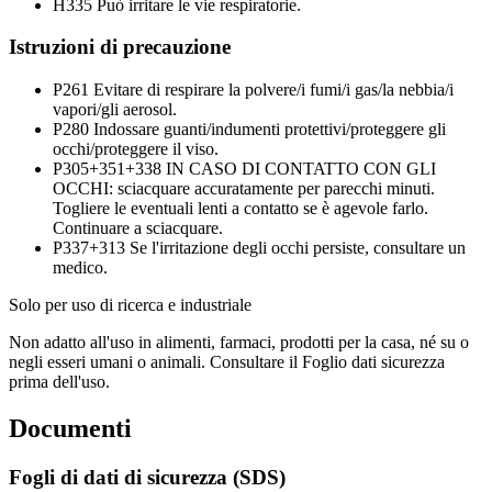
H335
Può irritare le vie respiratorie.
Istruzioni di precauzione
P261
Evitare di respirare la polvere/i fumi/i gas/la nebbia/i
vapori/gli aerosol.
P280
Indossare guanti/indumenti protettivi/proteggere gli
occhi/proteggere il viso.
P305+351+338
IN CASO DI CONTATTO CON GLI
OCCHI: sciacquare accuratamente per parecchi minuti.
Togliere le eventuali lenti a contatto se è agevole farlo.
Continuare a sciacquare.
P337+313
Se l'irritazione degli occhi persiste, consultare un
medico.
Solo per uso di ricerca e industriale
Non adatto all'uso in alimenti, farmaci, prodotti per la casa, né su o
negli esseri umani o animali. Consultare il Foglio dati sicurezza
prima dell'uso.
Documenti
Fogli di dati di sicurezza (SDS)