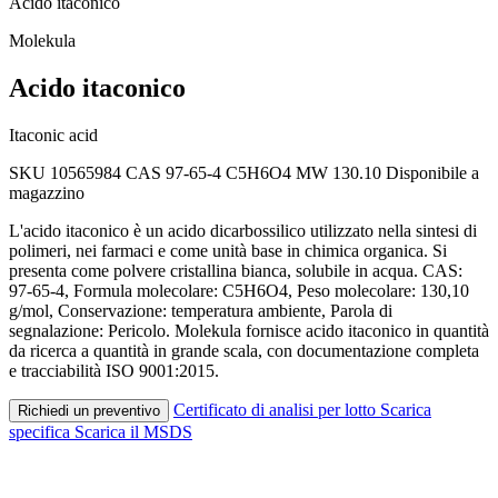
Acido itaconico
Molekula
Acido itaconico
Itaconic acid
SKU 10565984
CAS 97-65-4
C5H6O4
MW 130.10
Disponibile a
magazzino
L'acido itaconico è un acido dicarbossilico utilizzato nella sintesi di
polimeri, nei farmaci e come unità base in chimica organica. Si
presenta come polvere cristallina bianca, solubile in acqua. CAS:
97-65-4, Formula molecolare: C5H6O4, Peso molecolare: 130,10
g/mol, Conservazione: temperatura ambiente, Parola di
segnalazione: Pericolo. Molekula fornisce acido itaconico in quantità
da ricerca a quantità in grande scala, con documentazione completa
e tracciabilità ISO 9001:2015.
Certificato di analisi per lotto
Scarica
Richiedi un preventivo
specifica
Scarica il MSDS