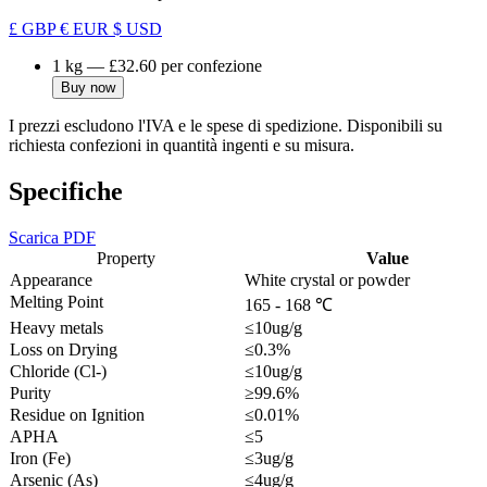
£ GBP
€ EUR
$ USD
1 kg
—
£32.60
per confezione
Buy now
I prezzi escludono l'IVA e le spese di spedizione. Disponibili su
richiesta confezioni in quantità ingenti e su misura.
Specifiche
Scarica PDF
Property
Value
Appearance
White crystal or powder
Melting Point
165 - 168 ℃
Heavy metals
≤10ug/g
Loss on Drying
≤0.3%
Chloride (Cl-)
≤10ug/g
Purity
≥99.6%
Residue on Ignition
≤0.01%
APHA
≤5
Iron (Fe)
≤3ug/g
Arsenic (As)
≤4ug/g