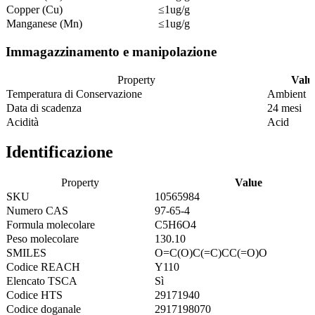
Copper (Cu)
≤1ug/g
Manganese (Mn)
≤1ug/g
Immagazzinamento e manipolazione
Property
Valu
Temperatura di Conservazione
Ambient
Data di scadenza
24 mesi
Acidità
Acid
Identificazione
Property
Value
SKU
10565984
Numero CAS
97-65-4
Formula molecolare
C5H6O4
Peso molecolare
130.10
SMILES
O=C(O)C(=C)CC(=O)O
Codice REACH
Y110
Elencato TSCA
Sì
Codice HTS
29171940
Codice doganale
2917198070