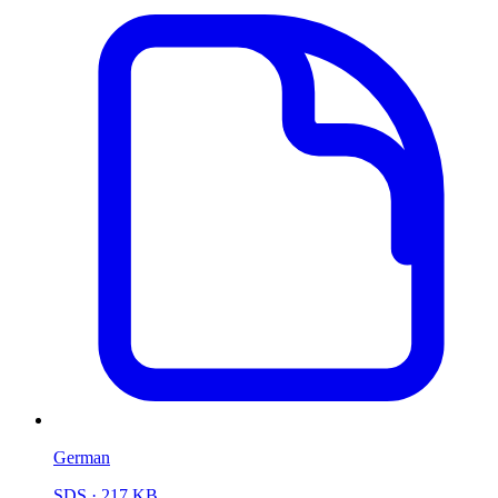
German
SDS
· 217 KB