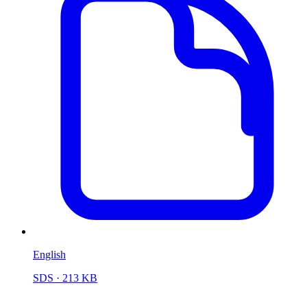
English
SDS
· 213 KB