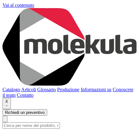
Vai al contenuto
Catalogo
Articoli
Glossario
Produzione
Informazioni su
Conoscere
il team
Contatto
it
Richiedi un preventivo