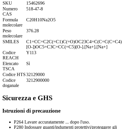
SKU
15462696
Numero
518-47-8
CAS
Formula
C20H10Na2O5
molecolare
Peso
376.28
molecolare
SMILES
C1=CC=C2C(=C1)C(=O)OC23C4=C(C=C(C=C4)
[O-])OC5=C3C=CC(=C5)[O-].[Na+].[Na+]
Codice
Y113
REACH
Elencato
Sì
TSCA
Codice HTS
32129000
Codice
3212900000
doganale
Sicurezza e GHS
Istruzioni di precauzione
P264
Lavare accuratamente ... dopo l'uso.
P280
Indossare guanti/indumenti protettivi/proteggere gli