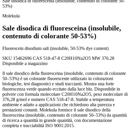
Sale disodica di fluoresceina (insolubile, contenuto di colorante 50-
53%)
Molekula
Sale disodica di fluoresceina (insolubile,
contenuto di colorante 50-53%)
Fluorescein disodium salt (insoluble, 50-53% dye content)
SKU 15462696
CAS 518-47-8
C20H10Na2O5
MW 376.28
Disponibile a magazzino
Il sale disodico della fluoresceina (insolubile, contenuto di colorante
50–53%) è un colorante fluorescente utilizzato in colorazioni
biologiche, test diagnostici e studi traccianti. Mostra una forte
fluorescenza verde quando eccitato dalla luce blu. Disponibile in
polvere con formula molecolare C20H10Na2O5, peso molecolare di
376,28 g/mol e numero CAS 518-47-8. Stabile a temperatura
ambiente e adatto a applicazioni che richiedono alta purezza e
prestazioni costanti. Molekula fornisce il sale disodico della
fluoresceina (insolubile, contenuto di colorante 50–53%) da quantità
di ricerca a quantità in grande quantità, con documentazione
completa e tracciabilità ISO 9001:2015.