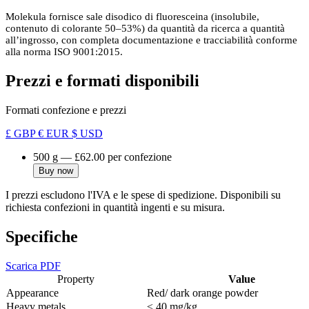
Molekula fornisce sale disodico di fluoresceina (insolubile,
contenuto di colorante 50–53%) da quantità da ricerca a quantità
all’ingrosso, con completa documentazione e tracciabilità conforme
alla norma ISO 9001:2015.
Prezzi e formati disponibili
Formati confezione e prezzi
£ GBP
€ EUR
$ USD
500 g
—
£62.00
per confezione
Buy now
I prezzi escludono l'IVA e le spese di spedizione. Disponibili su
richiesta confezioni in quantità ingenti e su misura.
Specifiche
Scarica PDF
Property
Value
Appearance
Red/ dark orange powder
Heavy metals
≤ 40 mg/kg