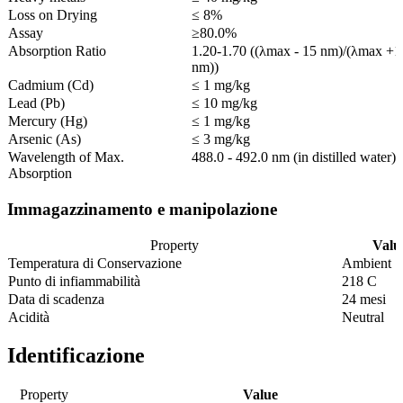
Loss on Drying
≤ 8%
Assay
≥80.0%
Absorption Ratio
1.20-1.70 ((λmax - 15 nm)/(λmax +1
nm))
Cadmium (Cd)
≤ 1 mg/kg
Lead (Pb)
≤ 10 mg/kg
Mercury (Hg)
≤ 1 mg/kg
Arsenic (As)
≤ 3 mg/kg
Wavelength of Max.
488.0 - 492.0 nm (in distilled water)
Absorption
Immagazzinamento e manipolazione
Property
Valu
Temperatura di Conservazione
Ambient
Punto di infiammabilità
218 C
Data di scadenza
24 mesi
Acidità
Neutral
Identificazione
Property
Value