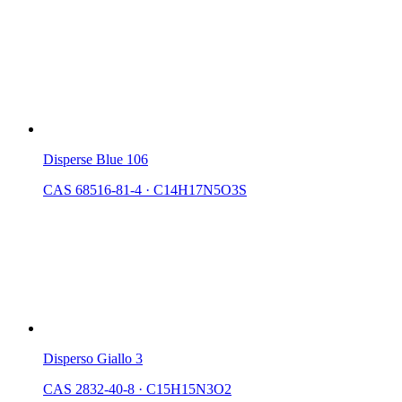
Disperse Blue 106
CAS 68516-81-4
·
C14H17N5O3S
Disperso Giallo 3
CAS 2832-40-8
·
C15H15N3O2