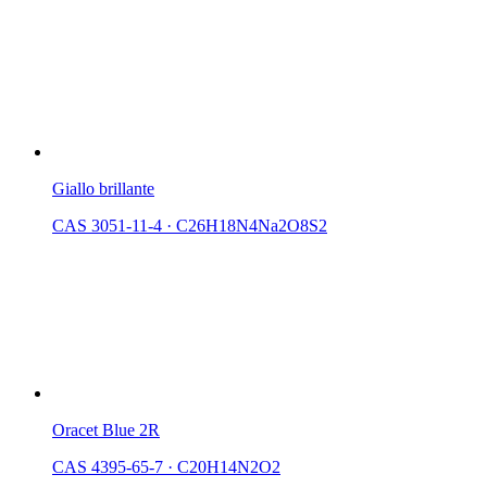
Giallo brillante
CAS 3051-11-4
·
C26H18N4Na2O8S2
Oracet Blue 2R
CAS 4395-65-7
·
C20H14N2O2