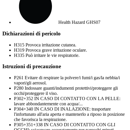
Health Hazard
GHS07
Dichiarazioni di pericolo
H315
Provoca irritazione cutanea.
H319
Provoca grave irritazione oculare.
H335
Può irritare le vie respiratorie.
Istruzioni di precauzione
P261
Evitare di respirare la polvere/i fumi/i gas/la nebbia/i
vapori/gli aerosol.
P280
Indossare guanti/indumenti protettivi/proteggere gli
occhi/proteggere il viso.
P302+352
IN CASO DI CONTATTO CON LA PELLE:
lavare abbondantemente con acqua/...
P304+340
IN CASO DI INALAZIONE: trasportare
l'infortunato all'aria aperta e mantenerlo a riposo in posizione
che favorisca la respirazione.
P305+351+338
IN CASO DI CONTATTO CON GLI
OCCHI: sciacquare accuratamente per parecchi minuti.