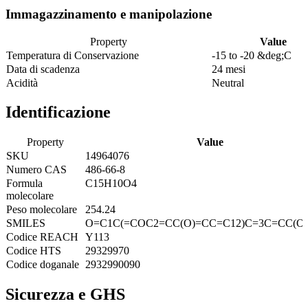
Immagazzinamento e manipolazione
Property
Value
Temperatura di Conservazione
-15 to -20 &deg;C
Data di scadenza
24 mesi
Acidità
Neutral
Identificazione
Property
Value
SKU
14964076
Numero CAS
486-66-8
Formula
C15H10O4
molecolare
Peso molecolare
254.24
SMILES
O=C1C(=COC2=CC(O)=CC=C12)C=3C=CC(O
Codice REACH
Y113
Codice HTS
29329970
Codice doganale
2932990090
Sicurezza e GHS