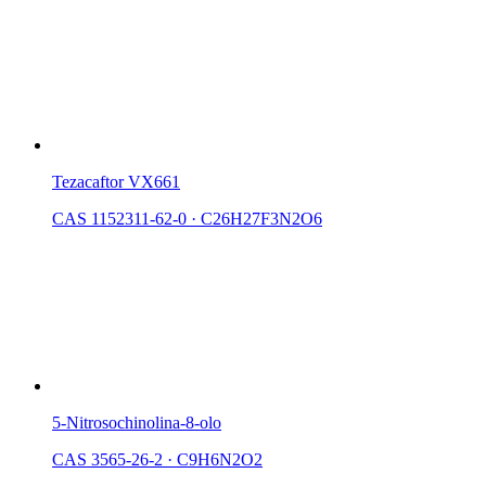
Tezacaftor VX661
CAS 1152311-62-0
·
C26H27F3N2O6
5-Nitrosochinolina-8-olo
CAS 3565-26-2
·
C9H6N2O2