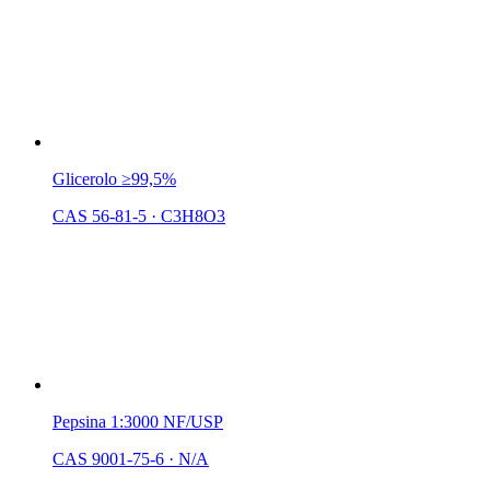
Glicerolo ≥99,5%
CAS 56-81-5
·
C3H8O3
Pepsina 1:3000 NF/USP
CAS 9001-75-6
·
N/A