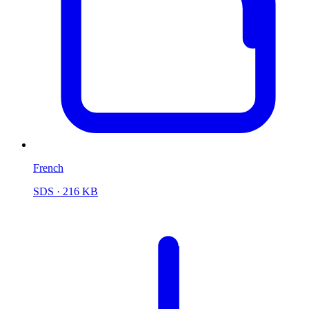
French
SDS
· 216 KB