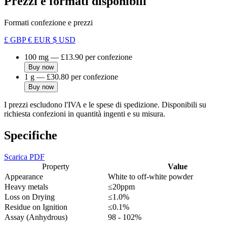
Prezzi e formati disponibili
Formati confezione e prezzi
£ GBP
€ EUR
$ USD
100 mg
—
£13.90
per confezione
Buy now
1 g
—
£30.80
per confezione
Buy now
I prezzi escludono l'IVA e le spese di spedizione. Disponibili su
richiesta confezioni in quantità ingenti e su misura.
Specifiche
Scarica PDF
Property
Value
Appearance
White to off-white powder
Heavy metals
≤20ppm
Loss on Drying
≤1.0%
Residue on Ignition
≤0.1%
Assay (Anhydrous)
98 - 102%