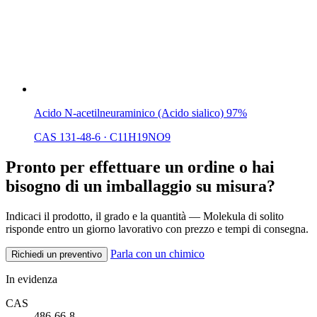
Acido N-acetilneuraminico (Acido sialico) 97%
CAS 131-48-6
·
C11H19NO9
Pronto per effettuare un ordine o hai
bisogno di un imballaggio su misura?
Indicaci il prodotto, il grado e la quantità — Molekula di solito
risponde entro un giorno lavorativo con prezzo e tempi di consegna.
Parla con un chimico
Richiedi un preventivo
In evidenza
CAS
486-66-8