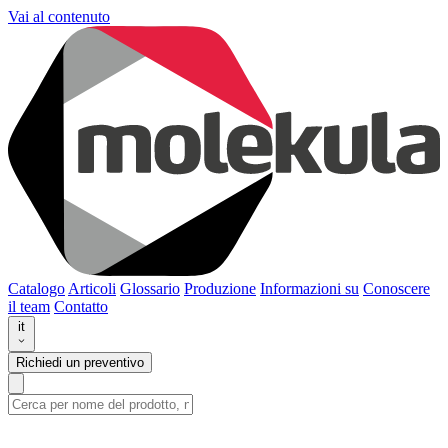
Vai al contenuto
Catalogo
Articoli
Glossario
Produzione
Informazioni su
Conoscere
il team
Contatto
it
Richiedi un preventivo