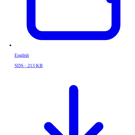
English
SDS
· 213 KB