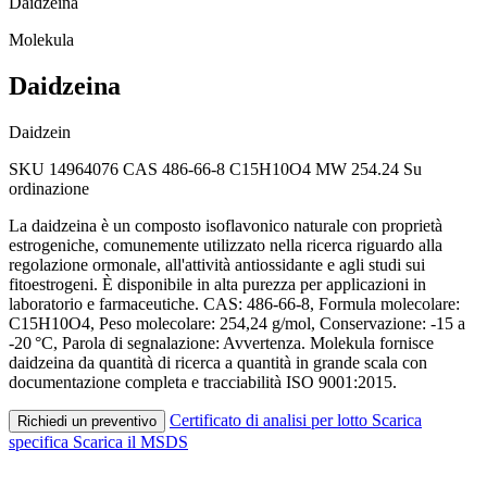
Daidzeina
Molekula
Daidzeina
Daidzein
SKU 14964076
CAS 486-66-8
C15H10O4
MW 254.24
Su
ordinazione
La daidzeina è un composto isoflavonico naturale con proprietà
estrogeniche, comunemente utilizzato nella ricerca riguardo alla
regolazione ormonale, all'attività antiossidante e agli studi sui
fitoestrogeni. È disponibile in alta purezza per applicazioni in
laboratorio e farmaceutiche. CAS: 486-66-8, Formula molecolare:
C15H10O4, Peso molecolare: 254,24 g/mol, Conservazione: -15 a
-20 °C, Parola di segnalazione: Avvertenza. Molekula fornisce
daidzeina da quantità di ricerca a quantità in grande scala con
documentazione completa e tracciabilità ISO 9001:2015.
Certificato di analisi per lotto
Scarica
Richiedi un preventivo
specifica
Scarica il MSDS