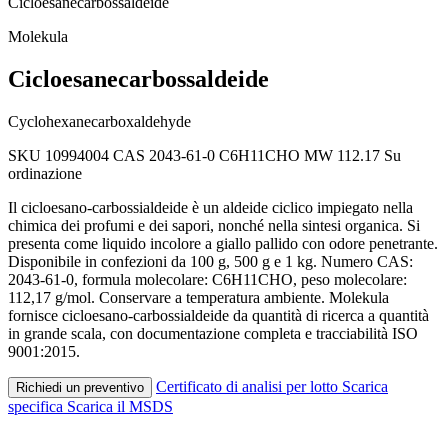
Cicloesanecarbossaldeide
Molekula
Cicloesanecarbossaldeide
Cyclohexanecarboxaldehyde
SKU 10994004
CAS 2043-61-0
C6H11CHO
MW 112.17
Su
ordinazione
Il cicloesano-carbossialdeide è un aldeide ciclico impiegato nella
chimica dei profumi e dei sapori, nonché nella sintesi organica. Si
presenta come liquido incolore a giallo pallido con odore penetrante.
Disponibile in confezioni da 100 g, 500 g e 1 kg. Numero CAS:
2043-61-0, formula molecolare: C6H11CHO, peso molecolare:
112,17 g/mol. Conservare a temperatura ambiente. Molekula
fornisce cicloesano-carbossialdeide da quantità di ricerca a quantità
in grande scala, con documentazione completa e tracciabilità ISO
9001:2015.
Certificato di analisi per lotto
Scarica
Richiedi un preventivo
specifica
Scarica il MSDS