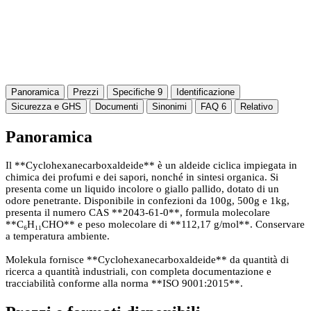
Panoramica
Prezzi
Specifiche
9
Identificazione
Sicurezza e GHS
Documenti
Sinonimi
FAQ
6
Relativo
Panoramica
Il **Cyclohexanecarboxaldeide** è un aldeide ciclica impiegata in
chimica dei profumi e dei sapori, nonché in sintesi organica. Si
presenta come un liquido incolore o giallo pallido, dotato di un
odore penetrante. Disponibile in confezioni da 100g, 500g e 1kg,
presenta il numero CAS **2043-61-0**, formula molecolare
**C₆H₁₁CHO** e peso molecolare di **112,17 g/mol**. Conservare
a temperatura ambiente.
Molekula fornisce **Cyclohexanecarboxaldeide** da quantità di
ricerca a quantità industriali, con completa documentazione e
tracciabilità conforme alla norma **ISO 9001:2015**.