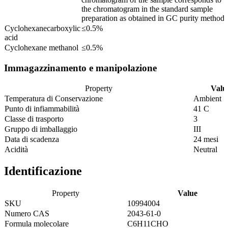
the chromatogram in the standard sample
preparation as obtained in GC purity method
Cyclohexanecarboxylic
≤0.5%
acid
Cyclohexane methanol
≤0.5%
Immagazzinamento e manipolazione
Property
Valu
Temperatura di Conservazione
Ambient
Punto di infiammabilità
41 C
Classe di trasporto
3
Gruppo di imballaggio
III
Data di scadenza
24 mesi
Acidità
Neutral
Identificazione
Property
Value
SKU
10994004
Numero CAS
2043-61-0
Formula molecolare
C6H11CHO