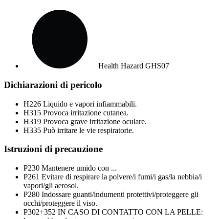
Health Hazard
GHS07
Dichiarazioni di pericolo
H226
Liquido e vapori infiammabili.
H315
Provoca irritazione cutanea.
H319
Provoca grave irritazione oculare.
H335
Può irritare le vie respiratorie.
Istruzioni di precauzione
P230
Mantenere umido con ...
P261
Evitare di respirare la polvere/i fumi/i gas/la nebbia/i
vapori/gli aerosol.
P280
Indossare guanti/indumenti protettivi/proteggere gli
occhi/proteggere il viso.
P302+352
IN CASO DI CONTATTO CON LA PELLE: