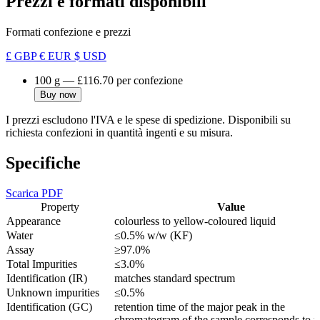
Prezzi e formati disponibili
Formati confezione e prezzi
£ GBP
€ EUR
$ USD
100 g
—
£116.70
per confezione
Buy now
I prezzi escludono l'IVA e le spese di spedizione. Disponibili su
richiesta confezioni in quantità ingenti e su misura.
Specifiche
Scarica PDF
Property
Value
Appearance
colourless to yellow-coloured liquid
Water
≤0.5% w/w (KF)
Assay
≥97.0%
Total Impurities
≤3.0%
Identification (IR)
matches standard spectrum
Unknown impurities
≤0.5%
Identification (GC)
retention time of the major peak in the
chromatogram of the sample corresponds to th