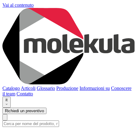
Vai al contenuto
Catalogo
Articoli
Glossario
Produzione
Informazioni su
Conoscere
il team
Contatto
it
Richiedi un preventivo