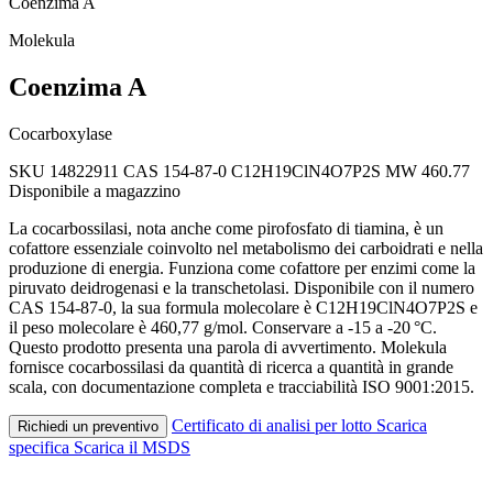
Coenzima A
Molekula
Coenzima A
Cocarboxylase
SKU 14822911
CAS 154-87-0
C12H19ClN4O7P2S
MW 460.77
Disponibile a magazzino
La cocarbossilasi, nota anche come pirofosfato di tiamina, è un
cofattore essenziale coinvolto nel metabolismo dei carboidrati e nella
produzione di energia. Funziona come cofattore per enzimi come la
piruvato deidrogenasi e la transchetolasi. Disponibile con il numero
CAS 154-87-0, la sua formula molecolare è C12H19ClN4O7P2S e
il peso molecolare è 460,77 g/mol. Conservare a -15 a -20 °C.
Questo prodotto presenta una parola di avvertimento. Molekula
fornisce cocarbossilasi da quantità di ricerca a quantità in grande
scala, con documentazione completa e tracciabilità ISO 9001:2015.
Certificato di analisi per lotto
Scarica
Richiedi un preventivo
specifica
Scarica il MSDS