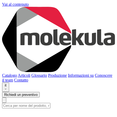
Vai al contenuto
Catalogo
Articoli
Glossario
Produzione
Informazioni su
Conoscere
il team
Contatto
it
Richiedi un preventivo