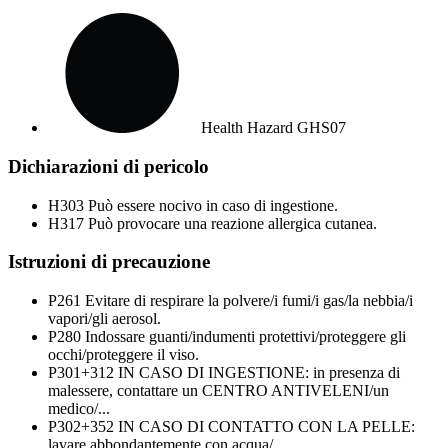
Health Hazard
GHS07
Dichiarazioni di pericolo
H303
Può essere nocivo in caso di ingestione.
H317
Può provocare una reazione allergica cutanea.
Istruzioni di precauzione
P261
Evitare di respirare la polvere/i fumi/i gas/la nebbia/i
vapori/gli aerosol.
P280
Indossare guanti/indumenti protettivi/proteggere gli
occhi/proteggere il viso.
P301+312
IN CASO DI INGESTIONE: in presenza di
malessere, contattare un CENTRO ANTIVELENI/un
medico/...
P302+352
IN CASO DI CONTATTO CON LA PELLE:
lavare abbondantemente con acqua/...