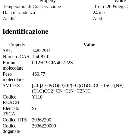
Property
Value
Temperatura di Conservazione
-15 to -20 &deg;C
Data di scadenza
24 mesi
Acidità
Acid
Identificazione
Property
Value
SKU
14822911
Numero CAS
154-87-0
Formula
C12H19ClN4O7P2S
molecolare
Peso
460.77
molecolare
SMILES
[Cl-].O=P(O)(O)OP(=O)(O)OCCC=1SC=[N+]
(C1C)CC2=CN=C(N=C2N)C
Codice
Y110
REACH
Elencato
Sì
TSCA
Codice HTS
29362200
Codice
2936220000
doganale