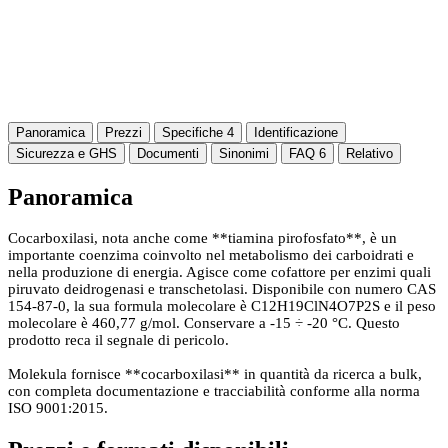
Panoramica
Prezzi
Specifiche
4
Identificazione
Sicurezza e GHS
Documenti
Sinonimi
FAQ
6
Relativo
Panoramica
Cocarboxilasi, nota anche come **tiamina pirofosfato**, è un
importante coenzima coinvolto nel metabolismo dei carboidrati e
nella produzione di energia. Agisce come cofattore per enzimi quali
piruvato deidrogenasi e transchetolasi. Disponibile con numero CAS
154-87-0, la sua formula molecolare è C12H19ClN4O7P2S e il peso
molecolare è 460,77 g/mol. Conservare a -15 ÷ -20 °C. Questo
prodotto reca il segnale di pericolo.
Molekula fornisce **cocarboxilasi** in quantità da ricerca a bulk,
con completa documentazione e tracciabilità conforme alla norma
ISO 9001:2015.