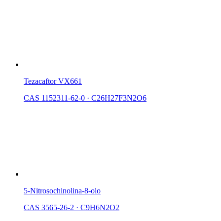
Tezacaftor VX661
CAS 1152311-62-0
·
C26H27F3N2O6
5-Nitrosochinolina-8-olo
CAS 3565-26-2
·
C9H6N2O2