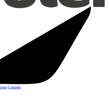
 team
Contatto