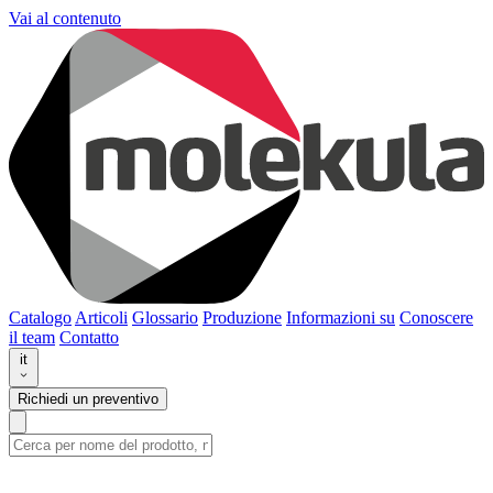
Vai al contenuto
Catalogo
Articoli
Glossario
Produzione
Informazioni su
Conoscere
il team
Contatto
it
Richiedi un preventivo