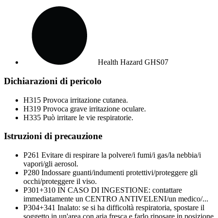
Health Hazard
GHS07
Dichiarazioni di pericolo
H315
Provoca irritazione cutanea.
H319
Provoca grave irritazione oculare.
H335
Può irritare le vie respiratorie.
Istruzioni di precauzione
P261
Evitare di respirare la polvere/i fumi/i gas/la nebbia/i
vapori/gli aerosol.
P280
Indossare guanti/indumenti protettivi/proteggere gli
occhi/proteggere il viso.
P301+310
IN CASO DI INGESTIONE: contattare
immediatamente un CENTRO ANTIVELENI/un medico/...
P304+341
Inalato: se si ha difficoltà respiratoria, spostare il
soggetto in un'area con aria fresca e farlo riposare in posizione