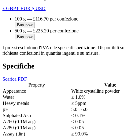
£ GBP
€ EUR
$ USD
100 g
—
£116.70
per confezione
Buy now
500 g
—
£225.20
per confezione
Buy now
I prezzi escludono l'IVA e le spese di spedizione. Disponibili su
richiesta confezioni in quantità ingenti e su misura.
Specifiche
Scarica PDF
Property
Value
Appearance
White crystalline powder
Water
≤ 1.0%
Heavy metals
≤ 5ppm
pH
5.0 - 6.0
Sulphated Ash
≤ 0.1%
A260 (0.1M aq.)
≤ 0.05
A280 (0.1M aq.)
≤ 0.05
Assay (titr.)
≥ 99.0%