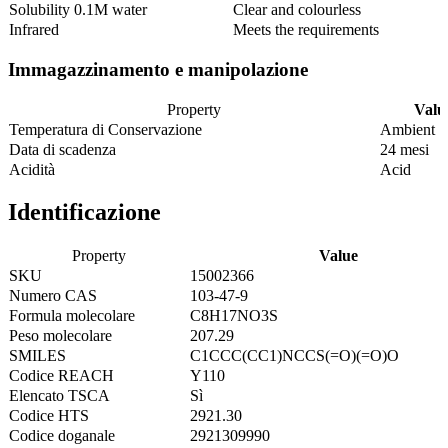
Solubility 0.1M water
Clear and colourless
Infrared
Meets the requirements
Immagazzinamento e manipolazione
Property
Valu
Temperatura di Conservazione
Ambient
Data di scadenza
24 mesi
Acidità
Acid
Identificazione
Property
Value
SKU
15002366
Numero CAS
103-47-9
Formula molecolare
C8H17NO3S
Peso molecolare
207.29
SMILES
C1CCC(CC1)NCCS(=O)(=O)O
Codice REACH
Y110
Elencato TSCA
Sì
Codice HTS
2921.30
Codice doganale
2921309990