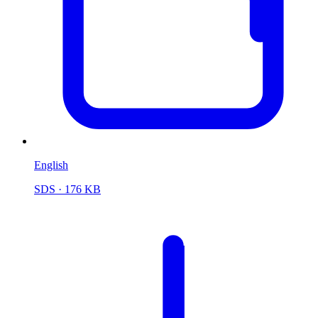
English
SDS
· 176 KB