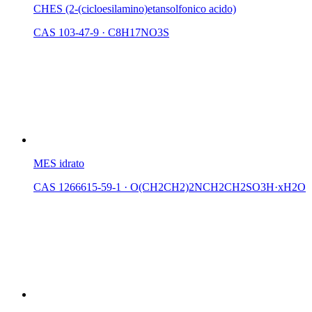
CHES (2-(cicloesilamino)etansolfonico acido)
CAS 103-47-9
·
C8H17NO3S
MES idrato
CAS 1266615-59-1
·
O(CH2CH2)2NCH2CH2SO3H·xH2O