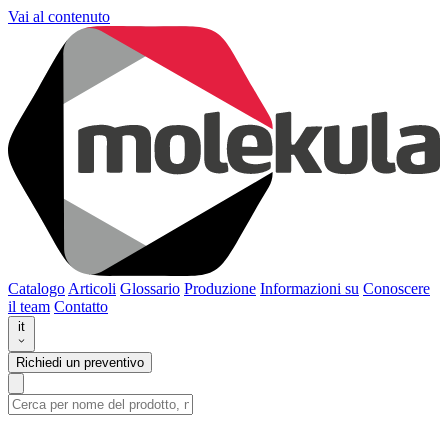
Vai al contenuto
Catalogo
Articoli
Glossario
Produzione
Informazioni su
Conoscere
il team
Contatto
it
Richiedi un preventivo