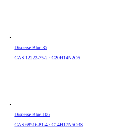
Disperse Blue 35
CAS 12222-75-2
·
C20H14N2O5
Disperse Blue 106
CAS 68516-81-4
·
C14H17N5O3S