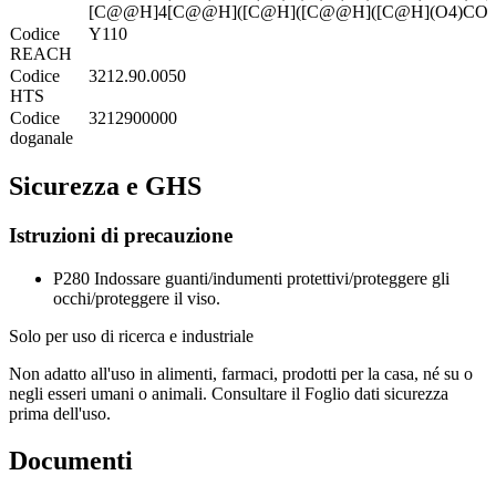
[C@@H]4[C@@H]([C@H]([C@@H]([C@H](O4)CO)
Codice
Y110
REACH
Codice
3212.90.0050
HTS
Codice
3212900000
doganale
Sicurezza e GHS
Istruzioni di precauzione
P280
Indossare guanti/indumenti protettivi/proteggere gli
occhi/proteggere il viso.
Solo per uso di ricerca e industriale
Non adatto all'uso in alimenti, farmaci, prodotti per la casa, né su o
negli esseri umani o animali. Consultare il Foglio dati sicurezza
prima dell'uso.
Documenti