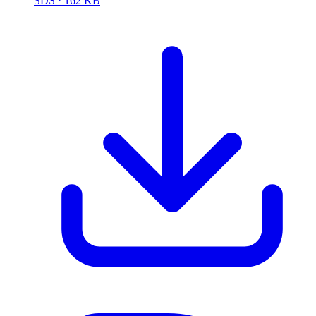
SDS
· 162 KB