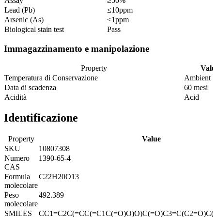
Assay
≥50%
Lead (Pb)
≤10ppm
Arsenic (As)
≤1ppm
Biological stain test
Pass
Immagazzinamento e manipolazione
Property
Valu
Temperatura di Conservazione
Ambient
Data di scadenza
60 mesi
Acidità
Acid
Identificazione
Property
Value
SKU
10807308
Numero
1390-65-4
CAS
Formula
C22H20O13
molecolare
Peso
492.389
molecolare
SMILES
CC1=C2C(=CC(=C1C(=O)O)O)C(=O)C3=C(C2=O)C(=