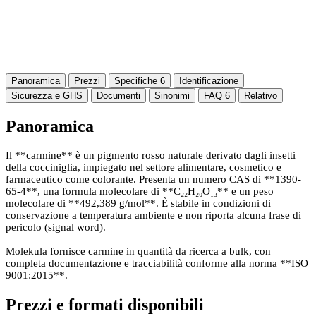
Panoramica
Prezzi
Specifiche
6
Identificazione
Sicurezza e GHS
Documenti
Sinonimi
FAQ
6
Relativo
Panoramica
Il **carmine** è un pigmento rosso naturale derivato dagli insetti
della cocciniglia, impiegato nel settore alimentare, cosmetico e
farmaceutico come colorante. Presenta un numero CAS di **1390-
65-4**, una formula molecolare di **C₂₂H₂₀O₁₃** e un peso
molecolare di **492,389 g/mol**. È stabile in condizioni di
conservazione a temperatura ambiente e non riporta alcuna frase di
pericolo (signal word).
Molekula fornisce carmine in quantità da ricerca a bulk, con
completa documentazione e tracciabilità conforme alla norma **ISO
9001:2015**.
Prezzi e formati disponibili