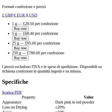
Formati confezione e prezzi
£ GBP
€ EUR
$ USD
1 g
—
£29.50
per confezione
Buy now
5 g
—
£68.40
per confezione
Buy now
25 g
—
£95.00
per confezione
Buy now
250 g
—
£780.00
per confezione
Buy now
I prezzi escludono l'IVA e le spese di spedizione. Disponibili su
richiesta confezioni in quantità ingenti e su misura.
Specifiche
Scarica PDF
Property
Value
Appearance
Dark pink to red powder
Loss on Drying
≤20%