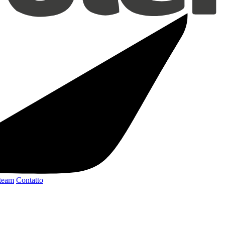
 team
Contatto