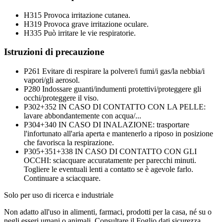
H315
Provoca irritazione cutanea.
H319
Provoca grave irritazione oculare.
H335
Può irritare le vie respiratorie.
Istruzioni di precauzione
P261
Evitare di respirare la polvere/i fumi/i gas/la nebbia/i
vapori/gli aerosol.
P280
Indossare guanti/indumenti protettivi/proteggere gli
occhi/proteggere il viso.
P302+352
IN CASO DI CONTATTO CON LA PELLE:
lavare abbondantemente con acqua/...
P304+340
IN CASO DI INALAZIONE: trasportare
l'infortunato all'aria aperta e mantenerlo a riposo in posizione
che favorisca la respirazione.
P305+351+338
IN CASO DI CONTATTO CON GLI
OCCHI: sciacquare accuratamente per parecchi minuti.
Togliere le eventuali lenti a contatto se è agevole farlo.
Continuare a sciacquare.
Solo per uso di ricerca e industriale
Non adatto all'uso in alimenti, farmaci, prodotti per la casa, né su o
negli esseri umani o animali. Consultare il Foglio dati sicurezza