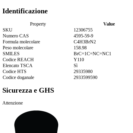
Identificazione
Property
Value
SKU
12306755
Numero CAS
4595-59-9
Formula molecolare
C4H3BrN2
Peso molecolare
158.98
SMILES
BrC=1C=NC=NC1
Codice REACH
Y110
Elencato TSCA
Sì
Codice HTS
29335980
Codice doganale
2933599590
Sicurezza e GHS
Attenzione