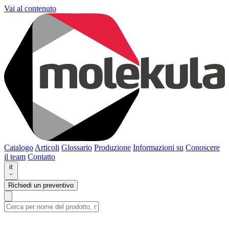
Vai al contenuto
Catalogo
Articoli
Glossario
Produzione
Informazioni su
Conoscere
il team
Contatto
it
Richiedi un preventivo