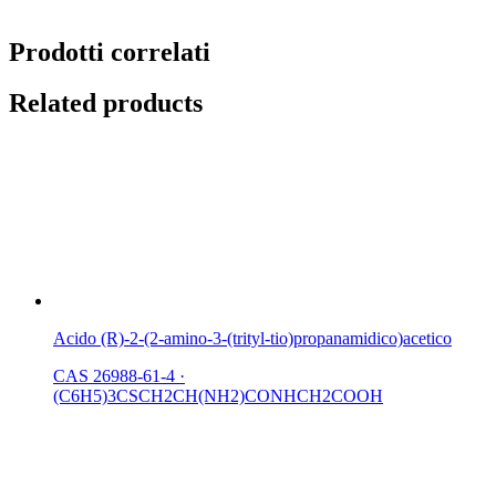
Prodotti correlati
Related products
Acido (R)-2-(2-amino-3-(trityl-tio)propanamidico)acetico
CAS 26988-61-4
·
(C6H5)3CSCH2CH(NH2)CONHCH2COOH