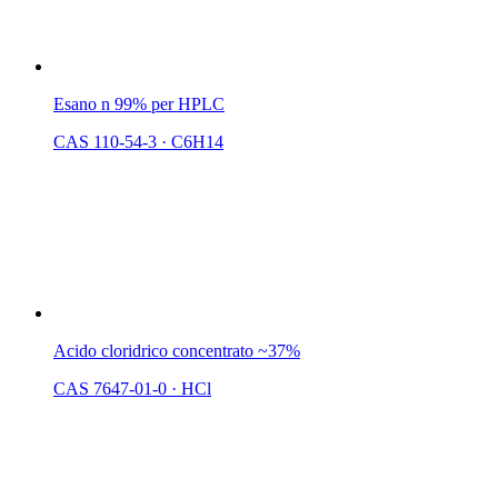
Esano n 99% per HPLC
CAS 110-54-3
·
C6H14
Acido cloridrico concentrato ~37%
CAS 7647-01-0
·
HCl