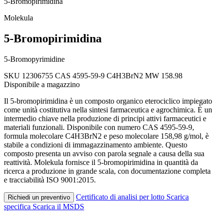
5-Bromopirimidina
Molekula
5-Bromopirimidina
5-Bromopyrimidine
SKU 12306755
CAS 4595-59-9
C4H3BrN2
MW 158.98
Disponibile a magazzino
Il 5-bromopirimidina è un composto organico eterociclico impiegato
come unità costitutiva nella sintesi farmaceutica e agrochimica. È un
intermedio chiave nella produzione di principi attivi farmaceutici e
materiali funzionali. Disponibile con numero CAS 4595-59-9,
formula molecolare C4H3BrN2 e peso molecolare 158,98 g/mol, è
stabile a condizioni di immagazzinamento ambiente. Questo
composto presenta un avviso con parola segnale a causa della sua
reattività. Molekula fornisce il 5-bromopirimidina in quantità da
ricerca a produzione in grande scala, con documentazione completa
e tracciabilità ISO 9001:2015.
Certificato di analisi per lotto
Scarica
Richiedi un preventivo
specifica
Scarica il MSDS