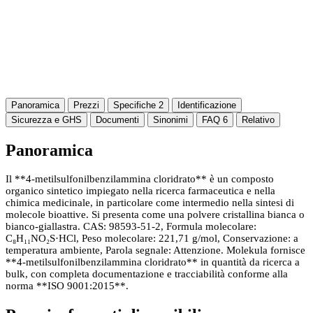
Panoramica
Prezzi
Specifiche
2
Identificazione
Sicurezza e GHS
Documenti
Sinonimi
FAQ
6
Relativo
Panoramica
Il **4-metilsulfonilbenzilammina cloridrato** è un composto
organico sintetico impiegato nella ricerca farmaceutica e nella
chimica medicinale, in particolare come intermedio nella sintesi di
molecole bioattive. Si presenta come una polvere cristallina bianca o
bianco-giallastra. CAS: 98593-51-2, Formula molecolare:
C₈H₁₁NO₂S·HCl, Peso molecolare: 221,71 g/mol, Conservazione: a
temperatura ambiente, Parola segnale: Attenzione. Molekula fornisce
**4-metilsulfonilbenzilammina cloridrato** in quantità da ricerca a
bulk, con completa documentazione e tracciabilità conforme alla
norma **ISO 9001:2015**.