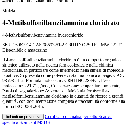
4-Metilsolfonilbenzilammina cloridrato
Molekula
4-Metilsolfonilbenzilammina cloridrato
4-Methylsulfonylbenzylamine hydrochloride
SKU 16062914
CAS 98593-51-2
C8H11NO2S·HCl
MW 221.71
Disponibile a magazzino
Il 4-metilsolfonilbenzilammina cloridrato è un composto organico
sintetico utilizzato nella ricerca farmacologica e nella chimica
medicinale, in particolare come intermedio nella sintesi di molecole
bioattive. Si presenta come polvere cristallina bianca a beige. CAS:
98593-51-2, Formula molecolare: C8H11NO2S·HCl, Peso
molecolare: 221,71 g/mol, Conservazione: temperatura ambiente,
Parola di segnalazione: Avvertenza. Molekula fornisce il 4-
metilsolfonilbenzilammina cloridrato in quantità da ricerca a grandi
quantità, con documentazione completa e tracciabilità conforme alla
norma ISO 9001:2015.
Certificato di analisi per lotto
Scarica
Richiedi un preventivo
specifica
Scarica il MSDS