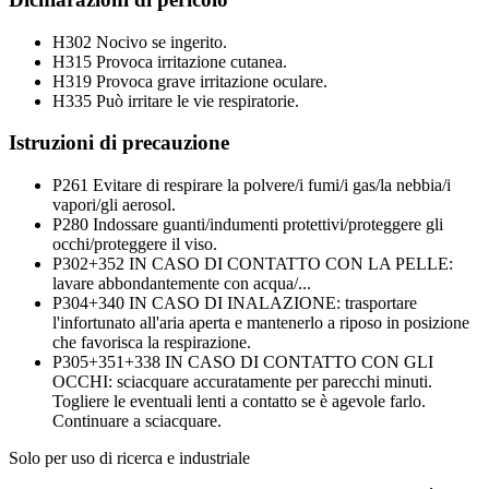
H302
Nocivo se ingerito.
H315
Provoca irritazione cutanea.
H319
Provoca grave irritazione oculare.
H335
Può irritare le vie respiratorie.
Istruzioni di precauzione
P261
Evitare di respirare la polvere/i fumi/i gas/la nebbia/i
vapori/gli aerosol.
P280
Indossare guanti/indumenti protettivi/proteggere gli
occhi/proteggere il viso.
P302+352
IN CASO DI CONTATTO CON LA PELLE:
lavare abbondantemente con acqua/...
P304+340
IN CASO DI INALAZIONE: trasportare
l'infortunato all'aria aperta e mantenerlo a riposo in posizione
che favorisca la respirazione.
P305+351+338
IN CASO DI CONTATTO CON GLI
OCCHI: sciacquare accuratamente per parecchi minuti.
Togliere le eventuali lenti a contatto se è agevole farlo.
Continuare a sciacquare.
Solo per uso di ricerca e industriale