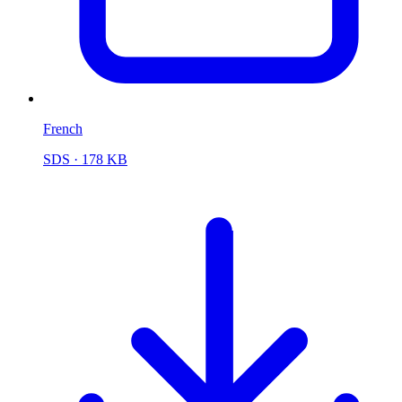
French
SDS
· 178 KB