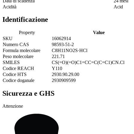
Data di scadenza
24 mesi
Acidità
Acid
Identificazione
Property
Value
SKU
16062914
Numero CAS
98593-51-2
Formula molecolare
C8H11NO2S·HCl
Peso molecolare
221.71
SMILES
CS(=O)(=O)C1=CC=C(C=C1)CN.Cl
Codice REACH
Y110
Codice HTS
2930.90.29.00
Codice doganale
2930909599
Sicurezza e GHS
Attenzione