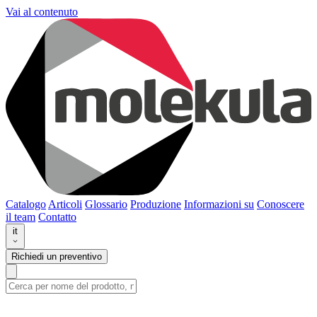
Vai al contenuto
Catalogo
Articoli
Glossario
Produzione
Informazioni su
Conoscere
il team
Contatto
it
Richiedi un preventivo