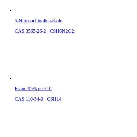
5-Nitrosochinolina-8-olo
CAS 3565-26-2
·
C9H6N2O2
Esano 95% per GC
CAS 110-54-3
·
C6H14