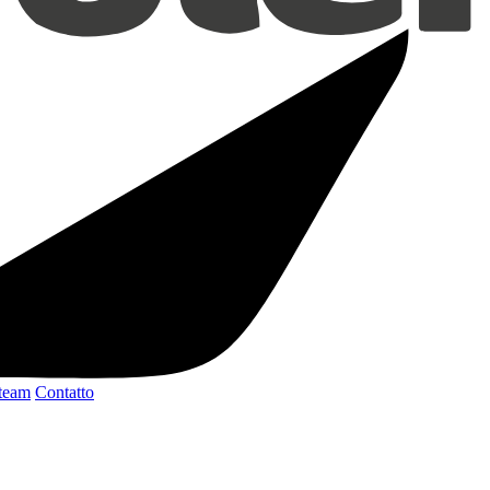
 team
Contatto