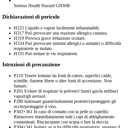
Serious Health Hazard
GHS08
Dichiarazioni di pericolo
H225
Liquido e vapori facilmente infiammabili.
H317
Può provocare una reazione allergica cutanea.
H319
Provoca grave irritazione oculare.
H334
Può provocare sintomi allergici o asmatici o difficoltà
respiratorie se inalato.
H335
Può irritare le vie respiratorie.
Istruzioni di precauzione
P210
Tenere lontano da fonti di calore, superfici calde,
scintille, fiamme libere o altre fonti di accensione. Non
fumare.
P261
Evitare di respirare la polvere/i fumi/i gas/la nebbia/i
vapori/gli aerosol.
P280
Indossare guanti/indumenti protettivi/proteggere gli
occhi/proteggere il viso.
P303+361
In caso di contatto con la pelle (o capelli):
Rimuovere immediatamente tutti i capi di abbigliamento
contaminati. Risciacquare con acqua o fare la doccia.
P304+341
Inalato: se si ha difficoltà respiratoria, spostare il