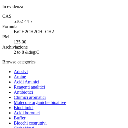
In evidenza
CAS
5162-44-7
Formula
BrCH2CH2CH=CH2
PM
135.00
Archiviazione
2 to 8 &deg;C
Browse categories
Adesivi
Amine
Acidi Aminici
Reagenti analitici
Antibiotici
Chimici aromatici
Molecole organiche bioattive
Biochimici
Acidi boronici
Buffer
Blocchi costruttivi