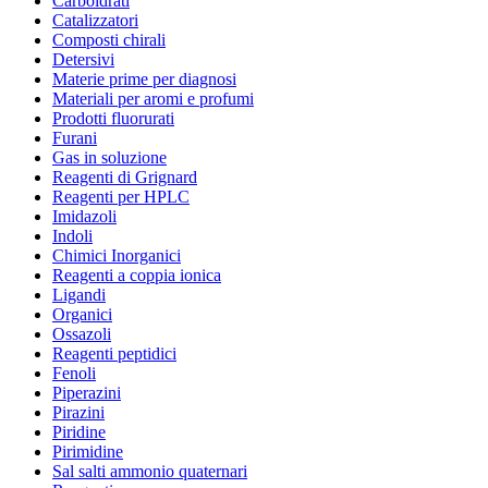
Carboidrati
Catalizzatori
Composti chirali
Detersivi
Materie prime per diagnosi
Materiali per aromi e profumi
Prodotti fluorurati
Furani
Gas in soluzione
Reagenti di Grignard
Reagenti per HPLC
Imidazoli
Indoli
Chimici Inorganici
Reagenti a coppia ionica
Ligandi
Organici
Ossazoli
Reagenti peptidici
Fenoli
Piperazini
Pirazini
Piridine
Pirimidine
Sal salti ammonio quaternari