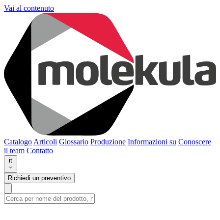
Vai al contenuto
Catalogo
Articoli
Glossario
Produzione
Informazioni su
Conoscere
il team
Contatto
it
Richiedi un preventivo