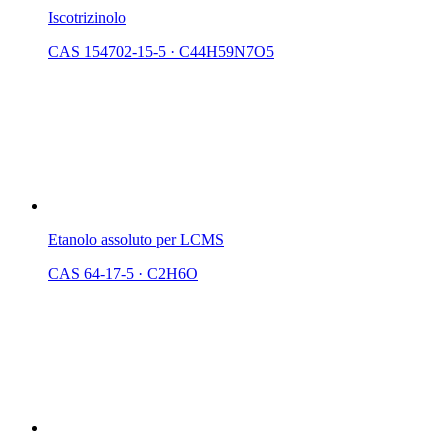
Iscotrizinolo
CAS 154702-15-5
·
C44H59N7O5
Etanolo assoluto per LCMS
CAS 64-17-5
·
C2H6O