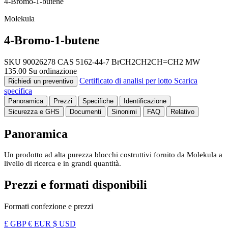
4-Bromo-1-butene
Molekula
4-Bromo-1-butene
SKU 90026278
CAS 5162-44-7
BrCH2CH2CH=CH2
MW
135.00
Su ordinazione
Certificato di analisi per lotto
Scarica
Richiedi un preventivo
specifica
Panoramica
Prezzi
Specifiche
Identificazione
Sicurezza e GHS
Documenti
Sinonimi
FAQ
Relativo
Panoramica
Un prodotto ad alta purezza blocchi costruttivi fornito da Molekula a
livello di ricerca e in grandi quantità.
Prezzi e formati disponibili
Formati confezione e prezzi
£ GBP
€ EUR
$ USD