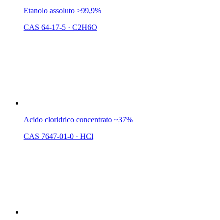
Etanolo assoluto ≥99,9%
CAS 64-17-5
·
C2H6O
Acido cloridrico concentrato ~37%
CAS 7647-01-0
·
HCl