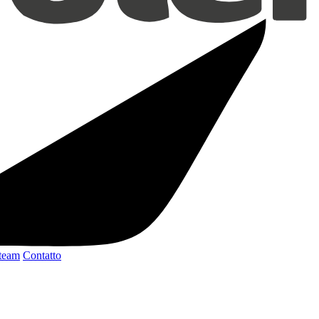
 team
Contatto