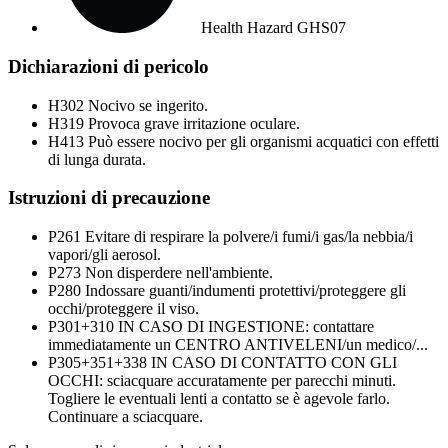
Health Hazard
GHS07
Dichiarazioni di pericolo
H302
Nocivo se ingerito.
H319
Provoca grave irritazione oculare.
H413
Può essere nocivo per gli organismi acquatici con effetti
di lunga durata.
Istruzioni di precauzione
P261
Evitare di respirare la polvere/i fumi/i gas/la nebbia/i
vapori/gli aerosol.
P273
Non disperdere nell'ambiente.
P280
Indossare guanti/indumenti protettivi/proteggere gli
occhi/proteggere il viso.
P301+310
IN CASO DI INGESTIONE: contattare
immediatamente un CENTRO ANTIVELENI/un medico/...
P305+351+338
IN CASO DI CONTATTO CON GLI
OCCHI: sciacquare accuratamente per parecchi minuti.
Togliere le eventuali lenti a contatto se è agevole farlo.
Continuare a sciacquare.