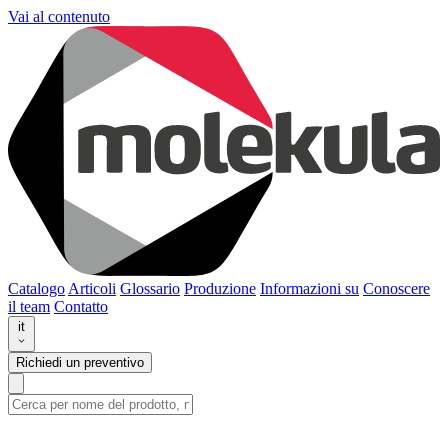
Vai al contenuto
Catalogo
Articoli
Glossario
Produzione
Informazioni su
Conoscere
il team
Contatto
it
Richiedi un preventivo