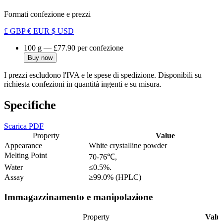
Formati confezione e prezzi
£ GBP
€ EUR
$ USD
100 g
—
£77.90
per confezione
Buy now
I prezzi escludono l'IVA e le spese di spedizione. Disponibili su
richiesta confezioni in quantità ingenti e su misura.
Specifiche
Scarica PDF
Property
Value
Appearance
White crystalline powder
Melting Point
70-76℃,
Water
≤0.5%.
Assay
≥99.0% (HPLC)
Immagazzinamento e manipolazione
Property
Valu