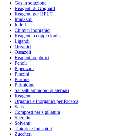
Gas in soluzione
Reagenti di Grignard
Reagenti per HPLC
Imidazoli
Indoli
Chimici Inorganici
Reagenti a coppia ionica
Ligandi
Organici
Ossazoli
Reagenti peptidici
Fenoli
Piperazini
Pirazini
Piridine
Pirimidine
Sal salti ammonio quaternari
Reagenti
Organici e Inorganici per Ricerca
Salts
Composti per sigillatura
Sherclin
Solventi
Tintorie e Indicatori
Zuccheri