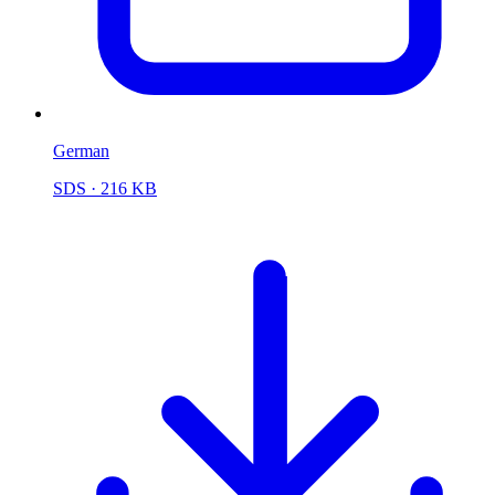
German
SDS
· 216 KB