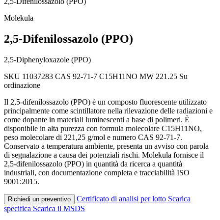
2,5-Difenilossazolo (PPO)
Molekula
2,5-Difenilossazolo (PPO)
2,5-Diphenyloxazole (PPO)
SKU 11037283
CAS 92-71-7
C15H11NO
MW 221.25
Su
ordinazione
Il 2,5-difenilossazolo (PPO) è un composto fluorescente utilizzato
principalmente come scintillatore nella rilevazione delle radiazioni e
come dopante in materiali luminescenti a base di polimeri. È
disponibile in alta purezza con formula molecolare C15H11NO,
peso molecolare di 221,25 g/mol e numero CAS 92-71-7.
Conservato a temperatura ambiente, presenta un avviso con parola
di segnalazione a causa dei potenziali rischi. Molekula fornisce il
2,5-difenilossazolo (PPO) in quantità da ricerca a quantità
industriali, con documentazione completa e tracciabilità ISO
9001:2015.
Certificato di analisi per lotto
Scarica
Richiedi un preventivo
specifica
Scarica il MSDS