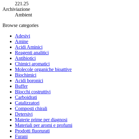
221.25
Archiviazione
Ambient
Browse categories
Adesivi
Amine
Acidi Aminici
Reagenti analitici
Antibiotici
Chimici aromatici
Molecole organiche bioattive
Biochimici
Acidi boronici
Buffer
Blocchi costruttivi
Carboidrati
Catalizzatori
Composti chirali
Detersivi
Materie prime per diagnosi
Materiali per aromi e profumi
Prodotti fluorurati
Furani