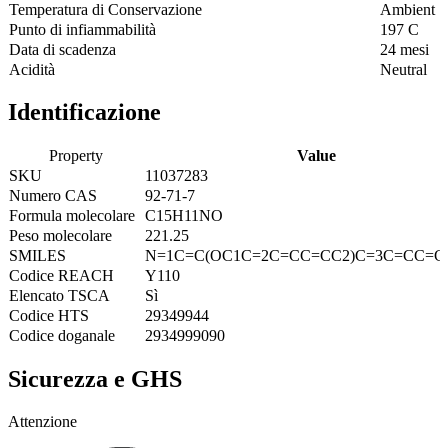
Temperatura di Conservazione
Ambient
Punto di infiammabilità
197 C
Data di scadenza
24 mesi
Acidità
Neutral
Identificazione
Property
Value
SKU
11037283
Numero CAS
92-71-7
Formula molecolare
C15H11NO
Peso molecolare
221.25
SMILES
N=1C=C(OC1C=2C=CC=CC2)C=3C=CC=C
Codice REACH
Y110
Elencato TSCA
Sì
Codice HTS
29349944
Codice doganale
2934999090
Sicurezza e GHS
Attenzione