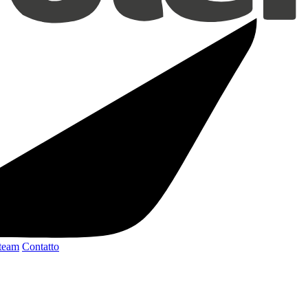
 team
Contatto