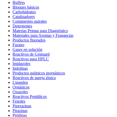
Buffers
Bloques básicos
Carbohidratos
Catalizadores
Compuestos quirales
Detergentes
Materias Primas para Diagnóstico
Materiales para Aromas y Fragancias
Productos fluorados
Furano
Gases en solución
Reactivos de Grignard
Reactivos para HPLC
Imidazoles
Indolinas
Productos químicos inorgánicos
Reactivos de pareja iónica
Ligandos
Orgánicos
Oxazoles
Reactivos Peptídicos
Fenoles
Piperazinas
Pirazinas
Piridinas